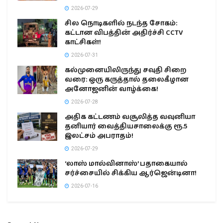
2026-07-29
சில நொடிகளில் நடந்த சோகம்:
கட்டான விபத்தின் அதிர்ச்சி CCTV
காட்சிகள்!
2026-07-31
கல்முனையிலிருந்து சவுதி சிறை
வரை: ஒரு கருத்தால் தலைகீழான
அனோஜனின் வாழ்க்கை!
2026-07-28
அதிக கட்டணம் வசூலித்த வவுனியா
தனியார் வைத்தியசாலைக்கு ரூ.5
இலட்சம் அபராதம்!
2026-07-29
‘லாஸ் மால்வினாஸ்’ பதாகையால்
சர்ச்சையில் சிக்கிய ஆர்ஜென்டினா!
2026-07-16