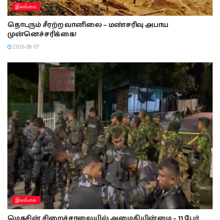
இலங்கை
தொடரும் சீரற்ற வானிலை – மண்சரிவு அபாய
முன்னெச்சரிக்கை!
2026-08-07
இலங்கை
மெகசின் சிறைச்சாலையில் அமைதியின்மை – 11 பேர்