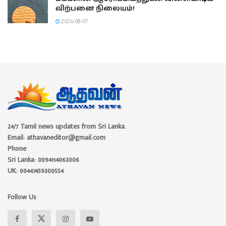
விற்பனை நிலையம்!
2026-08-07
24/7 Tamil news updates from Sri Lanka.
Email: athavaneditor@gmail.com
Phone
Sri Lanka: 0094114063006
UK: 00447459300554
Follow Us