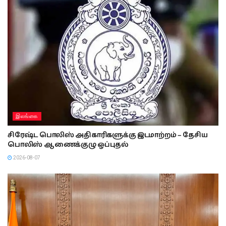
இலங்கை
சிரேஷ்ட பொலிஸ் அதிகாரிகளுக்கு இடமாற்றம் – தேசிய
பொலிஸ் ஆணைக்குழு ஒப்புதல்
2026-08-07