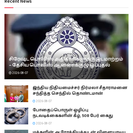
Recent News
சிரேஷ்ட பொலிஸ் அதிகாரிகளுக்கு இடமாற்றம்
– தேசிய பொலிஸ் ஆணைக்குழு ஒப்புதல்
2026-08-07
இந்திய நிதியமைச்சர் நிர்மலா சீதாராமனை
சந்தித்த செந்தில் தொண்டமான்
2026-08-07
போதைப்பொருள் ஒழிப்பு
நடவடிக்கைகளின் கீழ், 508 பேர் கைது
2026-08-07
மக்களின் ஆரோக்கியத்துடன் விளையாடிய