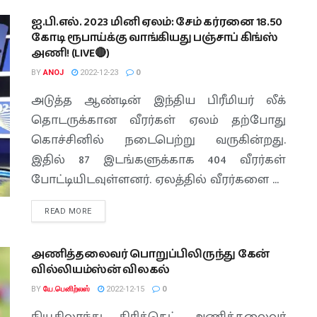
ஐ.பி.எல். 2023 மினி ஏலம்: சேம் கர்ரனை 18.50
கோடி ரூபாய்க்கு வாங்கியது பஞ்சாப் கிங்ஸ்
அணி! (LIVE🔴)
BY
ANOJ
2022-12-23
0
அடுத்த ஆண்டின் இந்திய பிரீமியர் லீக்
தொடருக்கான வீரர்கள் ஏலம் தற்போது
கொச்சினில் நடைபெற்று வருகின்றது.
இதில் 87 இடங்களுக்காக 404 வீரர்கள்
போட்டியிடவுள்ளனர். ஏலத்தில் வீரர்களை ...
READ MORE
அணித்தலைவர் பொறுப்பிலிருந்து கேன்
வில்லியம்ஸ்ன் விலகல்
BY
யே.பெனிற்லஸ்
2022-12-15
0