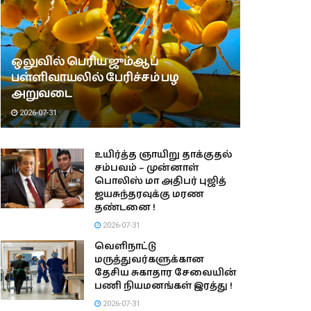
ஒலுவில் பெரிய ஜும்ஆப்
பள்ளிவாயலில் பேரிச்சம் பழ
அறுவடை
2026-07-31
உயிர்த்த ஞாயிறு தாக்குதல்
சம்பவம் – முன்னாள்
பொலிஸ் மா அதிபர் புஜித்
ஜயசுந்தரவுக்கு மரண
தண்டனை !
2026-07-31
வெளிநாட்டு
மருத்துவர்களுக்கான
தேசிய சுகாதார சேவையின்
பணி நியமனங்கள் இரத்து !
2026-07-31