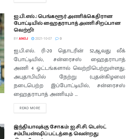
ஐ.பி.எல்.: பெங்களூர் அணிக்கெதிரான
போட்டியில் ஹைதராபாத் அணி சிறப்பான
வெற்றி!
BY
ANOJ
2021-10-07
0
ஐ.பி.எல். ரி-20 தொடரின் 52ஆவது லீக்
போட்டியில், சன்ரைசஸ் ஹைதராபாத்
அணி 4 ஓட்டங்களால் வெற்றிபெற்றுள்ளது.
அபுதாபியில் நேற்று (புதன்கிழமை)
நடைபெற்ற இப்போட்டியில், சன்ரைசஸ்
ஹைதராபாத் அணியும் ...
READ MORE
இந்தியாவுக்கு சோகம்: ஐ.சி.சி. டெஸ்ட்
சம்பியன்ஷிப் பட்டத்தை வென்றது