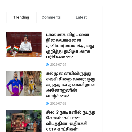
Trending
Comments
Latest
டாஸ்மாக் விற்பனை
நிலையங்களை
தனியார்மயமாக்குவது
குறித்து தமிழக அரசு
பரிசீலனை?
2026-07-29
கல்முனையிலிருந்து
சவுதி சிறை வரை: ஒரு
கருத்தால் தலைகீழான
அனோஜனின்
வாழ்க்கை!
2026-07-28
சில நொடிகளில் நடந்த
சோகம்: கட்டான
விபத்தின் அதிர்ச்சி
CCTV காட்சிகள்!