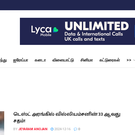
ந்து
ஐரோப்பா
கனடா
விளையாட்டு
சினிமா
கட்டுரைகள்
>>
டெஸ்ட் அரங்கில் வில்லியம்சனின் 33 ஆவது
சதம்!
BY
JEYARAM ANOJAN
2024-12-16
0