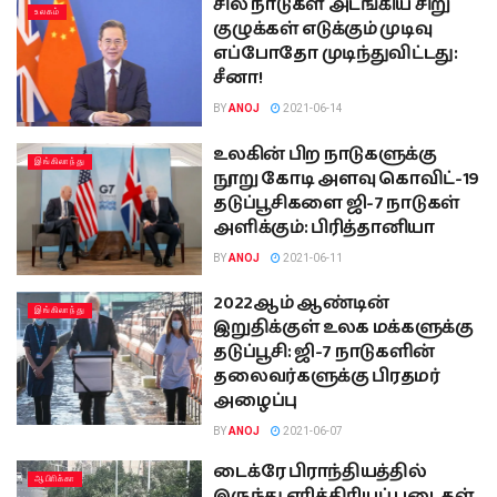
சில நாடுகள் அடங்கிய சிறு
உலகம்
குழுக்கள் எடுக்கும் முடிவு
எப்போதோ முடிந்துவிட்டது:
சீனா!
BY
ANOJ
2021-06-14
உலகின் பிற நாடுகளுக்கு
இங்கிலாந்து
நூறு கோடி அளவு கொவிட்-19
தடுப்பூசிகளை ஜி-7 நாடுகள்
அளிக்கும்: பிரித்தானியா
BY
ANOJ
2021-06-11
2022ஆம் ஆண்டின்
இங்கிலாந்து
இறுதிக்குள் உலக மக்களுக்கு
தடுப்பூசி: ஜி-7 நாடுகளின்
தலைவர்களுக்கு பிரதமர்
அழைப்பு
BY
ANOJ
2021-06-07
டைக்ரே பிராந்தியத்தில்
ஆபிாிக்கா
இருந்து எரித்திரியப் படைகள்