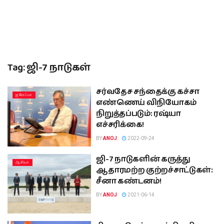
Tag:
ஜி-7 நாடுகள்
சர்வதேச சந்தைக்கு கச்சா
ஐரோப்பா
எண்ணெய் விநியோகம்
நிறுத்தப்படும்: ரஷ்யா
எச்சரிக்கை!
BY
ANOJ
2022-09-24
ஜி-7 நாடுகளின் கருத்து
ஆசியா
ஆதாரமற்ற குற்றச்சாட்டுகள்:
சீனா கண்டனம்!
BY
ANOJ
2021-06-14