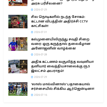
அரசு பரிசீலனை?
2026-07-29
சில நொடிகளில் நடந்த சோகம்:
கட்டான விபத்தின் அதிர்ச்சி CCTV
காட்சிகள்!
2026-07-31
கல்முனையிலிருந்து சவுதி சிறை
வரை: ஒரு கருத்தால் தலைகீழான
அனோஜனின் வாழ்க்கை!
2026-07-28
அதிக கட்டணம் வசூலித்த வவுனியா
தனியார் வைத்தியசாலைக்கு ரூ.5
இலட்சம் அபராதம்!
2026-07-29
‘லாஸ் மால்வினாஸ்’ பதாகையால்
சர்ச்சையில் சிக்கிய ஆர்ஜென்டினா!
2026-07-16