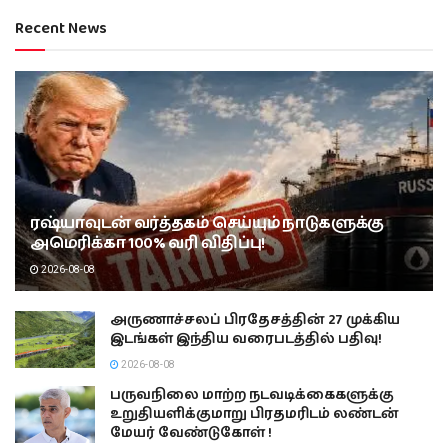
Recent News
ரஷ்யாவுடன் வர்த்தகம் செய்யும் நாடுகளுக்கு
அமெரிக்கா 100% வரி விதிப்பு!
2026-08-08
அருணாச்சலப் பிரதேசத்தின் 27 முக்கிய
இடங்கள் இந்திய வரைபடத்தில் பதிவு!
2026-08-08
பருவநிலை மாற்ற நடவடிக்கைகளுக்கு
உறுதியளிக்குமாறு பிரதமரிடம் லண்டன்
மேயர் வேண்டுகோள் !