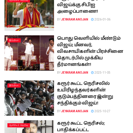
ஆசிரியர் தெரிவு
விஜய்க்கு சிபிஐ
அழைப்பாணை!
BY
JEYARAM ANOJAN
2026-01-06
பொது வெளியில் மீண்டும்
இந்தியா
விஜய்; மீனவர்,
விவசாயிகளின் பிரச்சினை
தொடர்பில் முக்கிய
தீர்மானங்கள்!
BY
JEYARAM ANOJAN
2025-11-05
கரூர் கூட்ட நெரிசலில்
இந்தியா
உயிரிழந்தவர்களின்
குடும்பத்தினரை இன்று
சந்திக்கும் விஜய்!
BY
JEYARAM ANOJAN
2025-10-27
கரூர் கூட்ட நெரிசல்;
ஆசிரியர் தெரிவு
பாதிக்கப்பட்ட