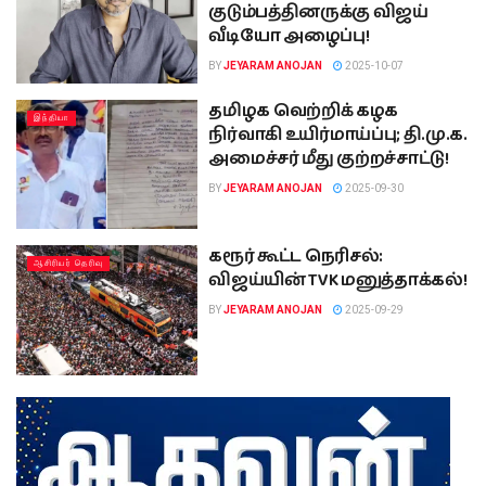
குடும்பத்தினருக்கு விஜய்
வீடியோ அழைப்பு!
BY
JEYARAM ANOJAN
2025-10-07
தமிழக வெற்றிக் கழக
இந்தியா
நிர்வாகி உயிர்மாய்ப்பு; தி.மு.க.
அமைச்சர் மீது குற்றச்சாட்டு!
BY
JEYARAM ANOJAN
2025-09-30
கரூர் கூட்ட நெரிசல்:
ஆசிரியர் தெரிவு
விஜய்யின் TVK மனுத்தாக்கல்!
BY
JEYARAM ANOJAN
2025-09-29