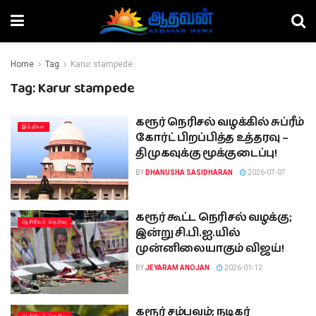
Home
Tag
Karur stampede
Tag:
Karur stampede
கரூர் நெரிசல் வழக்கில் சுப்ரீம்
இந்தியா
கோர்ட் பிறப்பித்த உத்தரவு –
திமுகவுக்கு மூக்குடைப்பு!
BY
DHANUSHA SASIDHARAN
2026-07-07
கரூர் கூட்ட நெரிசல் வழக்கு;
ஆசிரியர் தெரிவு
இன்று சி.பி.ஐ.யில்
முன்னிலையாகும் விஜய்!
BY
JEYARAM ANOJAN
2026-01-12
கரூர் சம்பவம்; நடிகர்