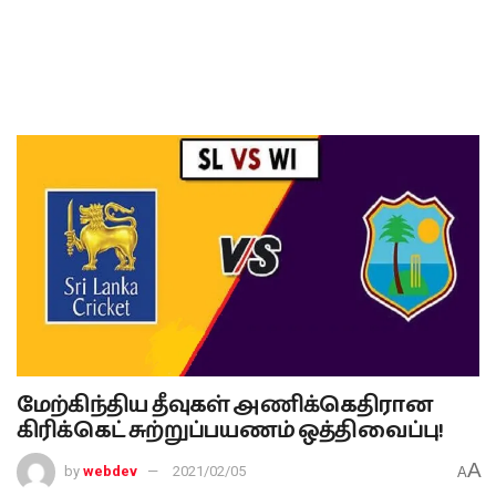
மேற்கிந்திய தீவுகள் அணிக்கெதிரான
கிரிக்கெட் சுற்றுப்பயணம் ஒத்திவைப்பு!
A
by
webdev
2021/02/05
A