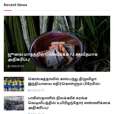
Recent News
ஜூலை மாதத்தில் பணவீக்கம் 7.3 சதவீதமாக
அதிகரிப்பு!
2026-07-31
கொல்கத்தாவில் கால்பந்து திருவிழா:
இந்தியாவை எதிர்கொள்ளும் பிரேசில்!
2026-07-31
பாகிஸ்தானில் நிலக்கரிச் சுரங்க
வெடிவிபத்தில் உயிரிழந்தோர் எண்ணிக்கை
அதிகரிப்பு!