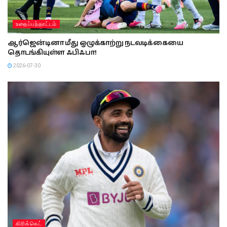
உதைப்பந்தாட்டம்
ஆர்ஜென்டினா மீது ஒழுக்காற்று நடவடிக்கையை
தொடங்கியுள்ள ஃபிஃபா!
2026-07-30
கிரிக்கெட்