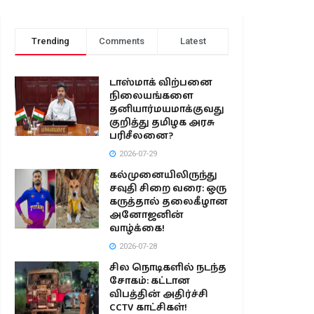
Trending
Comments
Latest
டாஸ்மாக் விற்பனை
நிலையங்களை
தனியார்மயமாக்குவது
குறித்து தமிழக அரசு
பரிசீலனை?
2026-07-29
கல்முனையிலிருந்து
சவுதி சிறை வரை: ஒரு
கருத்தால் தலைகீழான
அனோஜனின்
வாழ்க்கை!
2026-07-28
சில நொடிகளில் நடந்த
சோகம்: கட்டான
விபத்தின் அதிர்ச்சி
CCTV காட்சிகள்!