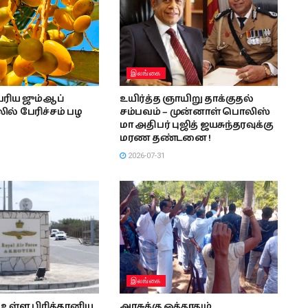
இலங்கை
ரிய ஜும்ஆப்
உயிர்த்த ஞாயிறு தாக்குதல்
ல் பேரிச்சம் பழ
சம்பவம் – முன்னாள் பொலிஸ்
மா அதிபர் புஜித் ஜயசுந்தரவுக்கு
மரண தண்டனை !
2026-07-31
இலங்கை
உள்ள பிரித்தானிய
அரசுக்கு ஒத்தூதும்