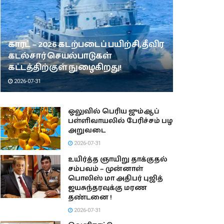
காரட் – 2026 கடற்படைப் பயிற்சி, தீவிர
கடல்சார் செயல்பாடுகள்
கட்டத்திற்குள் நுழைகிறது!
2026-07-31
ஒலுவில் பெரிய ஜும்ஆப்
பள்ளிவாயலில் பேரிச்சம் பழ
அறுவடை
2026-07-31
உயிர்த்த ஞாயிறு தாக்குதல்
சம்பவம் – முன்னாள்
பொலிஸ் மா அதிபர் புஜித்
ஜயசுந்தரவுக்கு மரண
தண்டனை !
2026-07-31