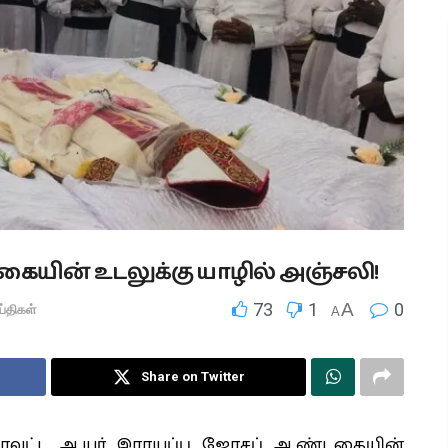
ையின் உடலுக்கு யாழில் அஞ்சலி!
73
1
A
0
ய்திகள்
A
Share on Twitter
மாவட்ட ஆயர் இராயப்பு ஜோசப் ஆண்டகையின்