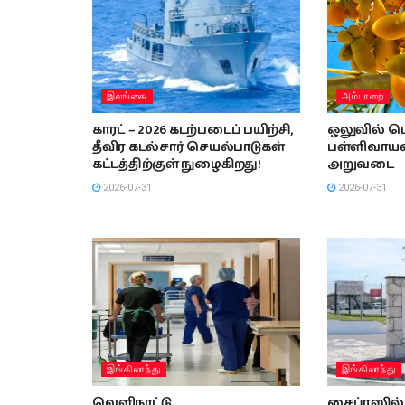
இலங்கை
அம்பாறை
காரட் – 2026 கடற்படைப் பயிற்சி,
ஒலுவில் பெ
தீவிர கடல்சார் செயல்பாடுகள்
பள்ளிவாயலி
கட்டத்திற்குள் நுழைகிறது!
அறுவடை
2026-07-31
2026-07-31
இங்கிலாந்து
இங்கிலாந்து
வெளிநாட்டு
சைப்ரஸில் 