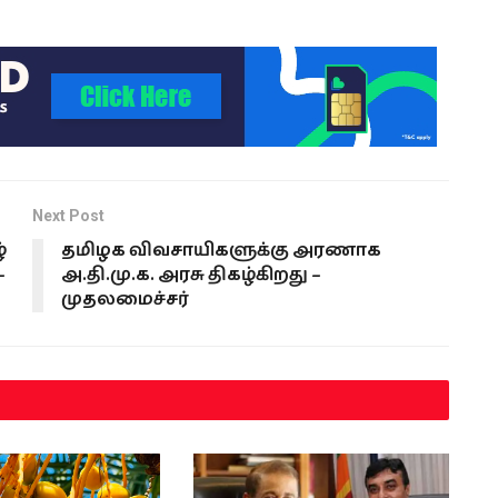
Next Post
்
தமிழக விவசாயிகளுக்கு அரணாக
–
அ.தி.மு.க. அரசு திகழ்கிறது –
முதலமைச்சர்