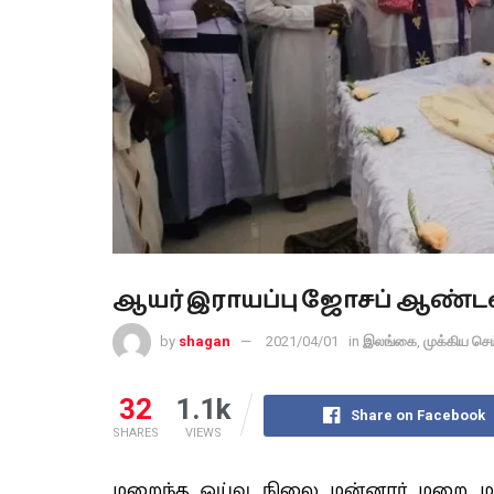
ஆயர் இராயப்பு ஜோசப் ஆண்டக
by
shagan
2021/04/01
in
இலங்கை
,
முக்கிய செ
32
1.1k
Share on Facebook
SHARES
VIEWS
மறைந்த ஓய்வு நிலை மன்னார் மறை 