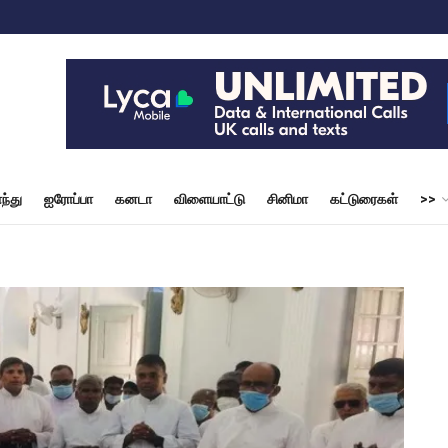
ந்து
ஐரோப்பா
கனடா
விளையாட்டு
சினிமா
கட்டுரைகள்
>>