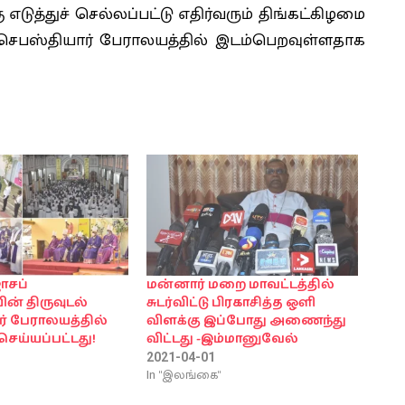
எடுத்துச் செல்லப்பட்டு எதிர்வரும் திங்கட்கிழமை
 செபஸ்தியார் பேராலயத்தில் இடம்பெறவுள்ளதாக
ோசப்
மன்னார் மறை மாவட்டத்தில்
் திருவுடல்
சுடர்விட்டு பிரகாசித்த ஒளி
் பேராலயத்தில்
விளக்கு இப்போது அணைந்து
செய்யப்பட்டது!
விட்டது -இம்மானுவேல்
2021-04-01
In "இலங்கை"