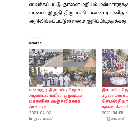
வைக்கப்பட்டு, நாளை மதியம் மன்னாருக்கு 
மாலை இறுதி திருப்பலி மன்னார் புனித
அறிவிக்கப்பட்டுள்ளமை குறிப்பிடத்தக்கது.
Related
மறைந்த இராயப்பு ஜோசப்
இராயப்பு ஜ
ஆண்டகையின் பூதவுடல்
ஆண்டகையின
மக்களின் அஞ்சலிக்காக
செபஸ்தியார
வைப்பு!
நல்லடக்கம் 
2021-04-02
2021-04-05
In "இலங்கை"
In "இலங்கை"