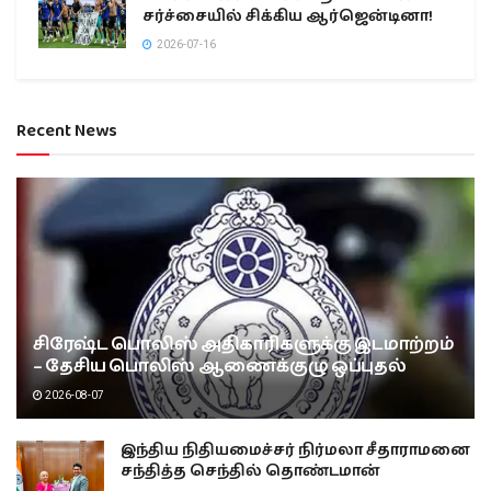
சர்ச்சையில் சிக்கிய ஆர்ஜென்டினா!
2026-07-16
Recent News
சிரேஷ்ட பொலிஸ் அதிகாரிகளுக்கு இடமாற்றம்
– தேசிய பொலிஸ் ஆணைக்குழு ஒப்புதல்
2026-08-07
இந்திய நிதியமைச்சர் நிர்மலா சீதாராமனை
சந்தித்த செந்தில் தொண்டமான்