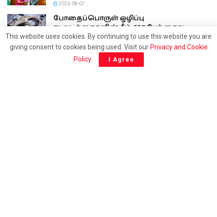
2026-08-07
போதைப்பொருள் ஒழிப்பு
நடவடிக்கைகளின் கீழ், 508 பேர் கைது
This website uses cookies. By continuing to use this website you are
2026-08-07
giving consent to cookies being used. Visit our
Privacy and Cookie
மக்களின் ஆரோக்கியத்துடன் விளையாடிய
Policy
.
I Agree
விற்பனை நிலையம்!
2026-08-07
24/7 Tamil news updates from Sri Lanka.
Email: athavaneditor@gmail.com
Phone
Sri Lanka: 0094114063006