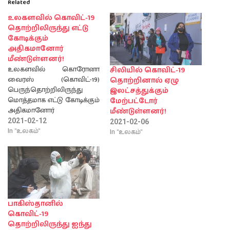
Related
உலகளவில் கொவிட்-19
தொற்றிலிருந்து எட்டு
கோடிக்கும்
அதிகமானோர்
மீண்டுள்ளனர்!
உலகளவில் கொரோனா
சிலியில் கொவிட்-19
வைரஸ் (கொவிட்-19)
தொற்றினால் ஏழு
பெருந்தொற்றிலிருந்து
இலட்சத்துக்கும்
மொத்தமாக எட்டு கோடிக்கும்
மேற்பட்டோர்
அதிகமானோர்
மீண்டுள்ளனர்!
குணமடைந்துள்ளனர்.
2021-02-12
2021-02-06
அண்மைய உத்தியோகபூர்வ
In "உலகம்"
In "உலகம்"
புள்ளிவிபரங்களின் படி,
உலகளவில் எட்டு கோடியே
மூன்று இலட்சத்துக்கும்
மேற்பட்டோர் மீண்டுள்ளனர்.
அத்துடன் இதுவரை வைரஸ்
தொற்றினால் மொத்தமாக
23இலட்சத்து
பாகிஸ்தானில்
78ஆயிரத்திற்கும்
கொவிட்-19
மேற்பட்டோர்
தொற்றிலிருந்து ஐந்து