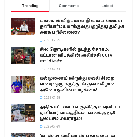
Trending
Comments
Latest
டாஸ்மாக் விற்பனை நிலையங்களை
தனியார்மயமாக்குவது குறித்து தமிழக
அரசு பரிசீலனை?
2026-07-29
சில நொடிகளில் நடந்த சோகம்:
கட்டான விபத்தின் அதிர்ச்சி CCTV
காட்சிகள்!
2026-07-31
கல்முனையிலிருந்து சவுதி சிறை
வரை: ஒரு கருத்தால் தலைகீழான
அனோஜனின் வாழ்க்கை!
2026-07-28
அதிக கட்டணம் வசூலித்த வவுனியா
தனியார் வைத்தியசாலைக்கு ரூ.5
இலட்சம் அபராதம்!
2026-07-29
‘லாஸ் மால்வினாஸ்’ பதாகையால்