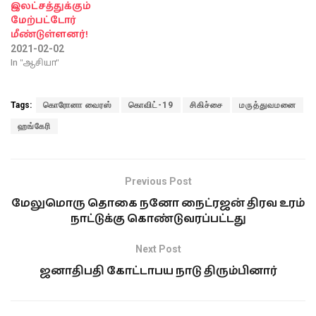
உயிரிழந்துள்ளனர். இதுதவிர
இலட்சத்துக்கும்
பத்து கோடியே
மேற்பட்டோர்
83இலட்சத்துக்கும்
மீண்டுள்ளனர்!
மேற்பட்டோர் மொத்தமாக
2021-02-02
கொரோனா வைரஸ் பெருந்
In "ஆசியா"
தொற்றினால்,
பாதிக்கப்பட்டுள்ளனர்.
உலகளவில் கொவிட்-19
Tags:
கொரோனா வைரஸ்
கொவிட்-19
சிகிச்சை
மருத்துவமனை
தொற்றினால் அதிக பாதிப்பு
ஹங்கேரி
மற்றும் உயிரிழப்பை சந்தித்த
முதல்…
Previous Post
மேலுமொரு தொகை நனோ நைட்ரஜன் திரவ உரம்
நாட்டுக்கு கொண்டுவரப்பட்டது
Next Post
ஜனாதிபதி கோட்டாபய நாடு திரும்பினார்