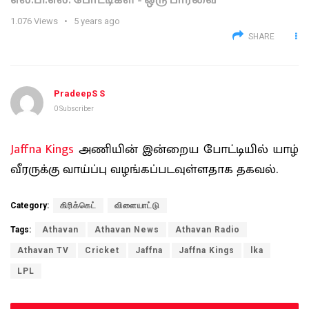
எல்.பி.எல். போட்டிகள் - ஒரு பார்வை
1.076
Views
5 years ago
SHARE
PradeepS S
0 Subscriber
Jaffna Kings
அணியின் இன்றைய போட்டியில் யாழ்
வீரருக்கு வாய்ப்பு வழங்கப்படவுள்ளதாக தகவல்.
Category:
கிரிக்கெட்
விளையாட்டு
Tags:
Athavan
Athavan News
Athavan Radio
Athavan TV
Cricket
Jaffna
Jaffna Kings
lka
LPL