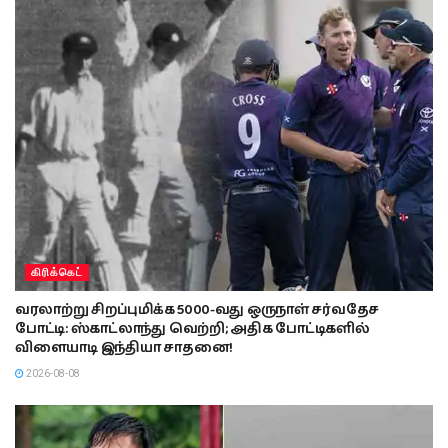
கிரிக்கெட்
வரலாற்று சிறப்புமிக்க 5000-வது ஒருநாள் சர்வதேச
போட்டி: ஸ்காட்லாந்து வெற்றி; அதிக போட்டிகளில்
விளையாடி இந்தியா சாதனை!
2026-08-08