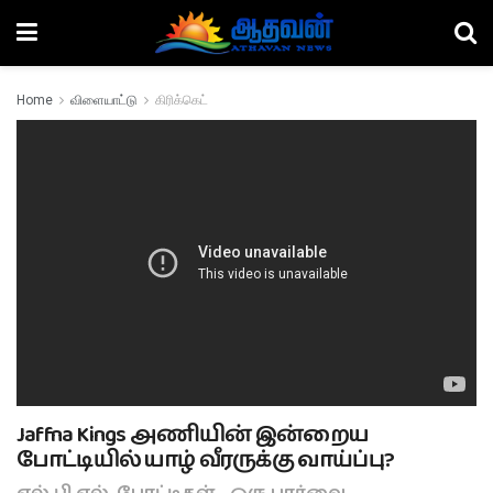
Home
விளையாட்டு
கிரிக்கெட்
Jaffna Kings அணியின் இன்றைய
போட்டியில் யாழ் வீரருக்கு வாய்ப்பு?