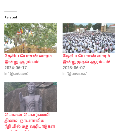
Related
தேசிய பொசன் வாரம்
தேசிய பொசன் வாரம்
இன்று ஆரம்பம்!
இன்றுமுதல் ஆரம்பம்!
2024-06-17
2025-06-07
In "இலங்கை"
In "இலங்கை"
பொசன் பௌர்ணமி
தினம் : நாடளாவிய
ரீதியில் மத வழிபாடுகள்