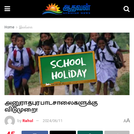
Home
இலங்கை
அனுராதபுர பாடசாலைகளுக்கு
விடுமுறை!
A
by
Rahul
2024/06/11
A