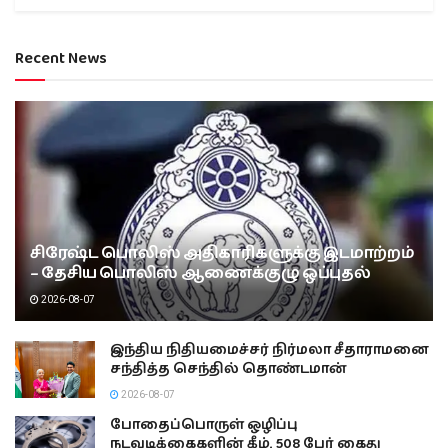
Recent News
சிரேஷ்ட பொலிஸ் அதிகாரிகளுக்கு இடமாற்றம்
– தேசிய பொலிஸ் ஆணைக்குழு ஒப்புதல்
2026-08-07
இந்திய நிதியமைச்சர் நிர்மலா சீதாராமனை
சந்தித்த செந்தில் தொண்டமான்
2026-08-07
போதைப்பொருள் ஒழிப்பு
நடவடிக்கைகளின் கீழ், 508 பேர் கைது