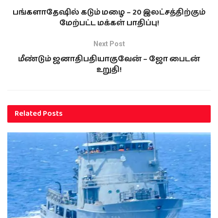
பங்களாதேஷில் கடும் மழை – 20 இலட்சத்திற்கும்
மேற்பட்ட மக்கள் பாதிப்பு!
Next Post
மீண்டும் ஜனாதிபதியாகுவேன் – ஜோ பைடன்
உறுதி!
Related
Posts