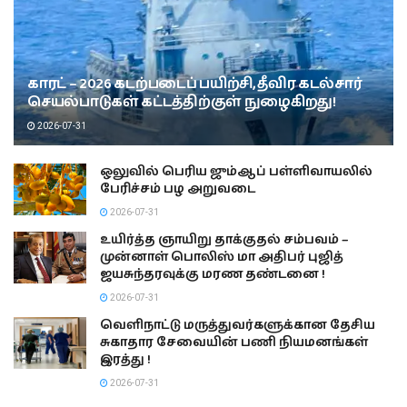
காரட் – 2026 கடற்படைப் பயிற்சி, தீவிர கடல்சார்
செயல்பாடுகள் கட்டத்திற்குள் நுழைகிறது!
2026-07-31
ஒலுவில் பெரிய ஜும்ஆப் பள்ளிவாயலில்
பேரிச்சம் பழ அறுவடை
2026-07-31
உயிர்த்த ஞாயிறு தாக்குதல் சம்பவம் –
முன்னாள் பொலிஸ் மா அதிபர் புஜித்
ஜயசுந்தரவுக்கு மரண தண்டனை !
2026-07-31
வெளிநாட்டு மருத்துவர்களுக்கான தேசிய
சுகாதார சேவையின் பணி நியமனங்கள்
இரத்து !
2026-07-31