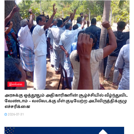
இலங்கை
அரசுக்கு ஒத்தூதும் அதிகாரிகளின் சூழ்ச்சியில் வீழ்ந்துவிட
வேண்டாம் – வலிவடக்கு மீள் குடியேற்ற அபிவிருத்திக்குழு
எச்சரிக்கை!
2026-07-31