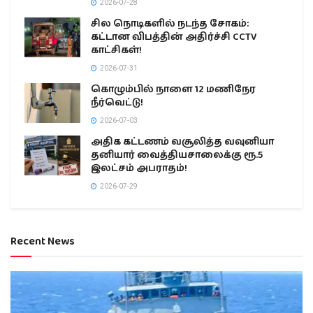
2026-07-28
சில நொடிகளில் நடந்த சோகம்:
கட்டான விபத்தின் அதிர்ச்சி CCTV
காட்சிகள்!
2026-07-31
கொழும்பில் நாளை 12 மணிநேர
நீர்வெட்டு!
2026-07-03
அதிக கட்டணம் வசூலித்த வவுனியா
தனியார் வைத்தியசாலைக்கு ரூ.5
இலட்சம் அபராதம்!
2026-07-29
Recent News