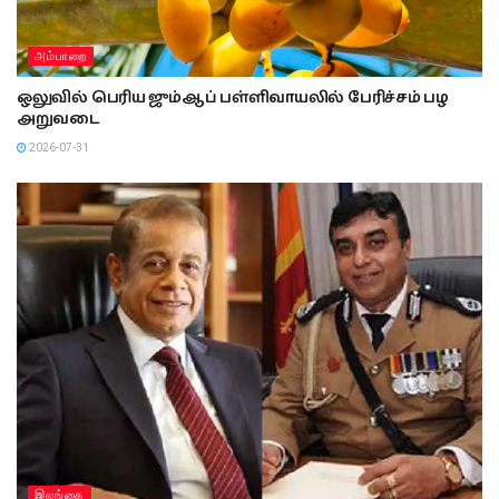
அம்பாறை
ஒலுவில் பெரிய ஜும்ஆப் பள்ளிவாயலில் பேரிச்சம் பழ
அறுவடை
2026-07-31
இலங்கை