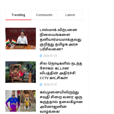
Trending
Comments
Latest
டாஸ்மாக் விற்பனை
நிலையங்களை
தனியார்மயமாக்குவது
குறித்து தமிழக அரசு
பரிசீலனை?
2026-07-29
சில நொடிகளில் நடந்த
சோகம்: கட்டான
விபத்தின் அதிர்ச்சி
CCTV காட்சிகள்!
2026-07-31
கல்முனையிலிருந்து
சவுதி சிறை வரை: ஒரு
கருத்தால் தலைகீழான
அனோஜனின்
வாழ்க்கை!