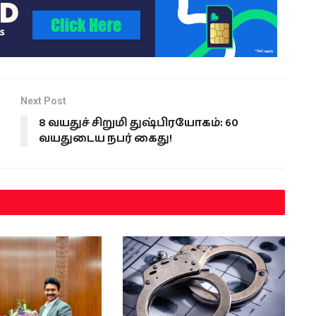
Next Post
8 வயதுச் சிறுமி துஷ்பிரயோகம்: 60
வயதுடைய நபர் கைது!