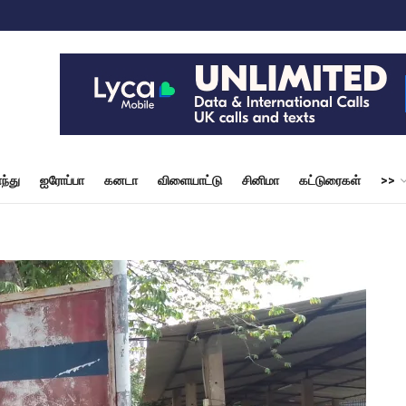
ந்து
ஐரோப்பா
கனடா
விளையாட்டு
சினிமா
கட்டுரைகள்
>>