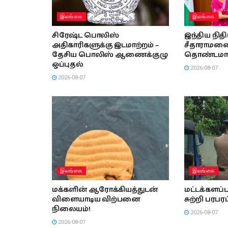
இலங்கை
இலங்கை
சிரேஷ்ட பொலிஸ்
இந்திய நித
அதிகாரிகளுக்கு இடமாற்றம் –
சீதாராமனை 
தேசிய பொலிஸ் ஆணைக்குழு
தொண்டமா
ஒப்புதல்
2026-08-07
2026-08-07
இலங்கை
இலங்கை
மக்களின் ஆரோக்கியத்துடன்
மட்டக்களப
விளையாடிய விற்பனை
சுற்றி பரபரப
நிலையம்!
2026-08-07
2026-08-07