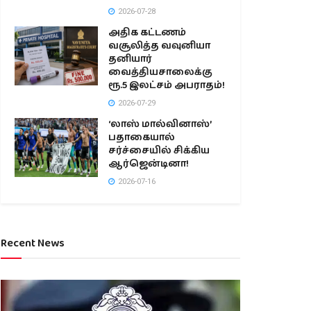
2026-07-28
அதிக கட்டணம்
வசூலித்த வவுனியா
தனியார்
வைத்தியசாலைக்கு
ரூ.5 இலட்சம் அபராதம்!
2026-07-29
‘லாஸ் மால்வினாஸ்’
பதாகையால்
சர்ச்சையில் சிக்கிய
ஆர்ஜென்டினா!
2026-07-16
Recent News