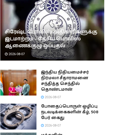
சிரேஷ்ட பொலிஸ் அதிகாரிகளுக்கு
இடமாற்றம் – தேசிய பொலிஸ்
ஆணைக்குழு ஒப்புதல்
2026-08-07
இந்திய நிதியமைச்சர்
நிர்மலா சீதாராமனை
சந்தித்த செந்தில்
தொண்டமான்
2026-08-07
போதைப்பொருள் ஒழிப்பு
நடவடிக்கைகளின் கீழ், 508
பேர் கைது
2026-08-07