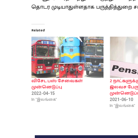
தொடர முடியாதுள்ளதாக பருத்தித்துறை ச
Related
விசேட பஸ் சேவைகள்
2 நாட்களுக்க
முன்னெடுப்பு
இலவச பேரு
முன்னெடுப்ப
2022-04-15
In "இலங்கை"
2021-06-10
In "இலங்கை"