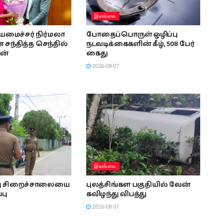
இலங்கை
ியமைச்சர் நிர்மலா
போதைப்பொருள் ஒழிப்பு
சந்தித்த செந்தில்
நடவடிக்கைகளின் கீழ், 508 பேர்
ன்
கைது
2026-08-07
இலங்கை
்பு சிறைச்சாலையை
புலத்சிங்கள பகுதியில் வேன்
்பு
கவிழந்து விபத்து
2026-08-07