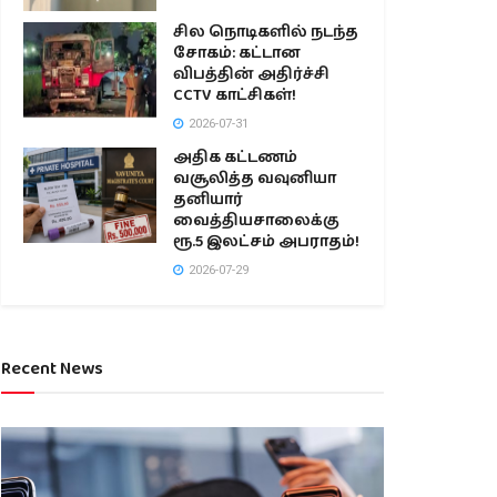
சில நொடிகளில் நடந்த
சோகம்: கட்டான
விபத்தின் அதிர்ச்சி
CCTV காட்சிகள்!
2026-07-31
அதிக கட்டணம்
வசூலித்த வவுனியா
தனியார்
வைத்தியசாலைக்கு
ரூ.5 இலட்சம் அபராதம்!
2026-07-29
Recent News