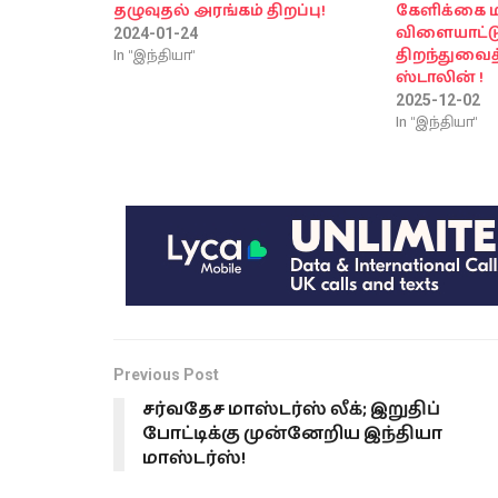
தழுவுதல் அரங்கம் திறப்பு!
கேளிக்கை மற்
விளையாட்டு
2024-01-24
In "இந்தியா"
திறந்துவைத்
ஸ்டாலின் !
2025-12-02
In "இந்தியா"
Previous Post
சர்வதேச மாஸ்டர்ஸ் லீக்; இறுதிப்
போட்டிக்கு முன்னேறிய இந்தியா
மாஸ்டர்ஸ்!