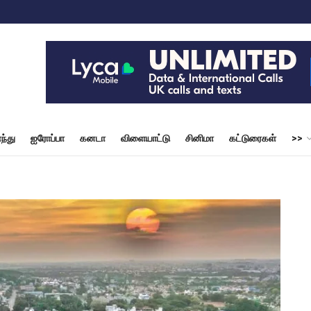
ந்து
ஐரோப்பா
கனடா
விளையாட்டு
சினிமா
கட்டுரைகள்
>>