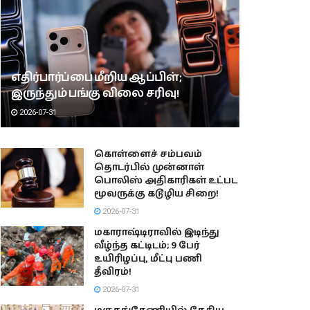
எதிர்பார்ப்பை மீறிய ஆப்பிள்;
இருந்தும் பங்கு விலை சரிவு!
2026-07-31
கொள்ளைச் சம்பவம்
தொடர்பில் முன்னாள்
பொலிஸ் அதிகாரிகள் உட்பட
மூவருக்கு கடூழிய சிறை!
2026-07-31
மகாராஷ்டிராவில் இடிந்து
வீழ்ந்த கட்டிடம்; 9 பேர்
உயிரிழப்பு, மீட்பு பணி
தீவிரம்!
2026-07-31