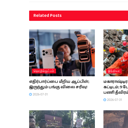
Related
Posts
தொழில்நுட்பம்
இந்தியா
எதிர்பார்ப்பை மீறிய ஆப்பிள்;
மகாராஷ்டிரா
இருந்தும் பங்கு விலை சரிவு!
கட்டிடம்; 9 பே
பணி தீவிரம்
2026-07-31
2026-07-31