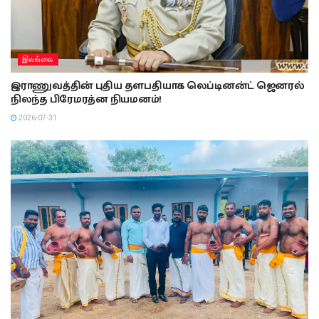
இலங்கை
இராணுவத்தின் புதிய தளபதியாக லெப்டினன்ட் ஜெனரல்
நிலந்த பிரேமரத்ன நியமனம்!
2026-07-31