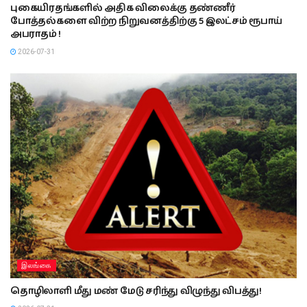
புகையிரதங்களில் அதிக விலைக்கு தண்ணீர்
போத்தல்களை விற்ற நிறுவனத்திற்கு 5 இலட்சம் ரூபாய்
அபராதம் !
2026-07-31
இலங்கை
தொழிலாளி மீது மண் மேடு சரிந்து விழுந்து விபத்து!