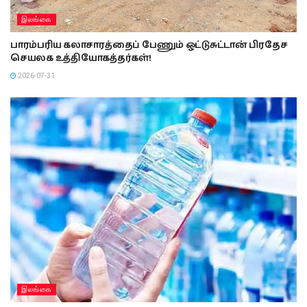
இலங்கை
பாரம்பரிய கலாசாரத்தைப் பேணும் ஒட்டுசுட்டான் பிரதேச
செயலக உத்தியோகத்தர்கள்!
2026-07-31
இலங்கை