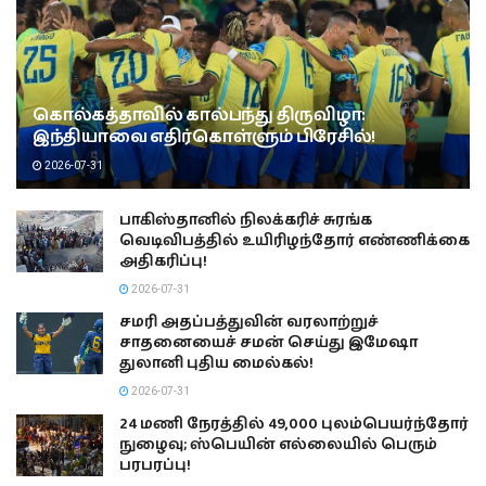
கொல்கத்தாவில் கால்பந்து திருவிழா:
இந்தியாவை எதிர்கொள்ளும் பிரேசில்!
2026-07-31
பாகிஸ்தானில் நிலக்கரிச் சுரங்க
வெடிவிபத்தில் உயிரிழந்தோர் எண்ணிக்கை
அதிகரிப்பு!
2026-07-31
சமரி அதப்பத்துவின் வரலாற்றுச்
சாதனையைச் சமன் செய்து இமேஷா
துலானி புதிய மைல்கல்!
2026-07-31
24 மணி நேரத்தில் 49,000 புலம்பெயர்ந்தோர்
நுழைவு; ஸ்பெயின் எல்லையில் பெரும்
பரபரப்பு!