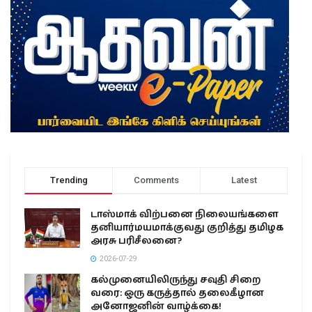
Trending
Comments
Latest
டாஸ்மாக் விற்பனை நிலையங்களை
தனியார்மயமாக்குவது குறித்து தமிழக
அரசு பரிசீலனை?
2026-07-29
கல்முனையிலிருந்து சவுதி சிறை
வரை: ஒரு கருத்தால் தலைகீழான
அனோஜனின் வாழ்க்கை!