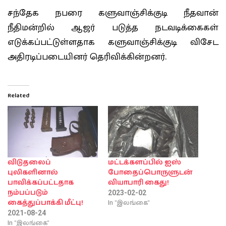
சந்தேக நபரை களுவாஞ்சிக்குடி நீதவான்
நீதிமன்றில் ஆஜர் படுத்த நடவடிக்கைகள்
எடுக்கப்பட்டுள்ளதாக களுவாஞ்சிக்குடி விசேட
அதிரடிப்படையினர் தெரிவிக்கின்றனர்.
Related
விடுதலைப்
மட்டக்களப்பில் ஐஸ்
புலிகளினால்
போதைப்பொருளுடன்
பாவிக்கப்பட்டதாக
வியாபாரி கைது!
நம்பப்படும்
2023-02-02
In "இலங்கை"
கைத்துப்பாக்கி மீட்பு!
2021-08-24
In "இலங்கை"