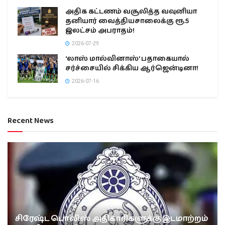
அதிக கட்டணம் வசூலித்த வவுனியா
தனியார் வைத்தியசாலைக்கு ரூ.5
இலட்சம் அபராதம்!
2026-07-29
‘லாஸ் மால்வினாஸ்’ பதாகையால்
சர்ச்சையில் சிக்கிய ஆர்ஜென்டினா!
2026-07-16
Recent News
சிரேஷ்ட பொலிஸ் அதிகாரிகளுக்கு இடமாற்றம்