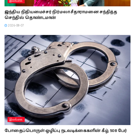
இலங்கை
இந்திய நிதியமைச்சர் நிர்மலா சீதாராமனை சந்தித்த
செந்தில் தொண்டமான்
2026-08-07
இலங்கை
போதைப்பொருள் ஒழிப்பு நடவடிக்கைகளின் கீழ், 508 பேர்