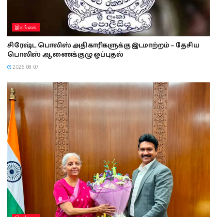
இலங்கை
சிரேஷ்ட பொலிஸ் அதிகாரிகளுக்கு இடமாற்றம் – தேசிய
பொலிஸ் ஆணைக்குழு ஒப்புதல்
2026-08-07