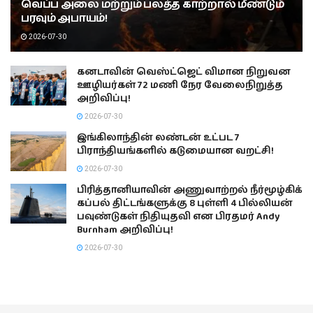
வெப்ப அலை மற்றும் பலத்த காற்றால் மீண்டும்
பரவும் அபாயம்!
2026-07-30
கனடாவின் வெஸ்ட்ஜெட் விமான நிறுவன
ஊழியர்கள் 72 மணி நேர வேலைநிறுத்த
அறிவிப்பு!
2026-07-30
இங்கிலாந்தின் லண்டன் உட்பட 7
பிராந்தியங்களில் கடுமையான வறட்சி!
2026-07-30
பிரித்தானியாவின் அணுவாற்றல் நீர்மூழ்கிக்
கப்பல் திட்டங்களுக்கு 8 புள்ளி 4 பில்லியன்
பவுண்டுகள் நிதியுதவி என பிரதமர் Andy
Burnham அறிவிப்பு!
2026-07-30