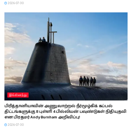
2026-07-30
இங்கிலாந்து
பிரித்தானியாவின் அணுவாற்றல் நீர்மூழ்கிக் கப்பல்
திட்டங்களுக்கு 8 புள்ளி 4 பில்லியன் பவுண்டுகள் நிதியுதவி
என பிரதமர் Andy Burnham அறிவிப்பு!
2026-07-30