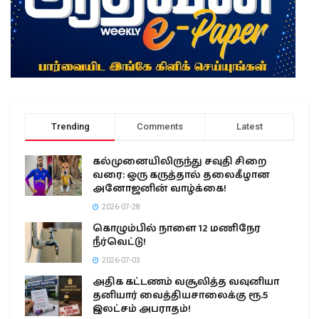
Trending
Comments
Latest
கல்முனையிலிருந்து சவுதி சிறை
வரை: ஒரு கருத்தால் தலைகீழான
அனோஜனின் வாழ்க்கை!
2026-07-28
கொழும்பில் நாளை 12 மணிநேர
நீர்வெட்டு!
2026-07-03
அதிக கட்டணம் வசூலித்த வவுனியா
தனியார் வைத்தியசாலைக்கு ரூ.5
இலட்சம் அபராதம்!