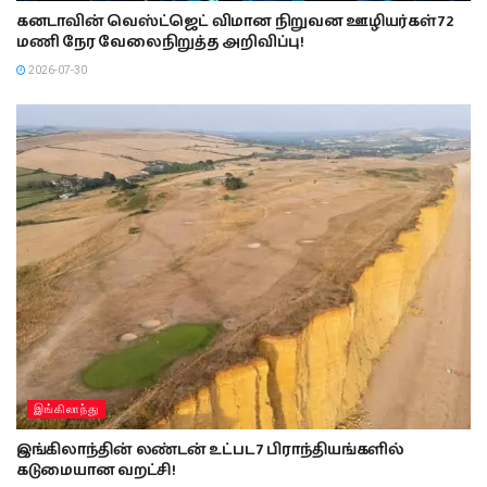
கனடாவின் வெஸ்ட்ஜெட் விமான நிறுவன ஊழியர்கள் 72
மணி நேர வேலைநிறுத்த அறிவிப்பு!
2026-07-30
இங்கிலாந்து
இங்கிலாந்தின் லண்டன் உட்பட 7 பிராந்தியங்களில்
கடுமையான வறட்சி!