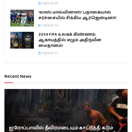
2026-07-29
‘லாஸ் மால்வினாஸ்’ பதாகையால்
சர்ச்சையில் சிக்கிய ஆர்ஜென்டினா!
2026-07-16
2034 FIFA உலகக் கிண்ணம்:
ஆகாயத்தில் எழும் அதிநவீன
மைதானம்!
2026-07-21
Recent News
ஐரோப்பாவில் தீவிரமடையும் காட்டுத்தீ: கடும்