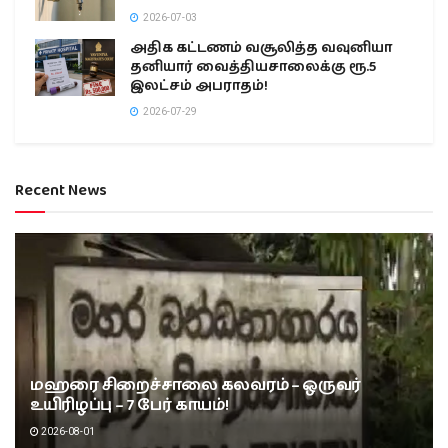
2026-07-03
அதிக கட்டணம் வசூலித்த வவுனியா
தனியார் வைத்தியசாலைக்கு ரூ.5
இலட்சம் அபராதம்!
2026-07-29
Recent News
மஹரை சிறைச்சாலை கலவரம் – ஒருவர்
உயிரிழப்பு – 7 பேர் காயம்!
2026-08-01