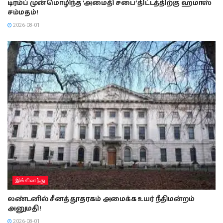
டிரம்ப் முன்மொழிந்த ‘அமைதி சபை’ திட்டத்திற்கு ஹமாஸ்
சம்மதம்!
2026-08-01
இங்கிலாந்து
லண்டனில் சீனத் தூதரகம் அமைக்க உயர் நீதிமன்றம்
அனுமதி!
2026-08-01