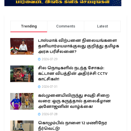
Trending
Comments
Latest
டாஸ்மாக் விற்பனை நிலையங்களை
தனியார்மயமாக்குவது குறித்து தமிழக
அரசு பரிசீலனை?
2026-07-29
சில நொடிகளில் நடந்த சோகம்:
கட்டான விபத்தின் அதிர்ச்சி CCTV
காட்சிகள்!
2026-07-31
கல்முனையிலிருந்து சவுதி சிறை
வரை: ஒரு கருத்தால் தலைகீழான
அனோஜனின் வாழ்க்கை!
2026-07-28
கொழும்பில் நாளை 12 மணிநேர
நீர்வெட்டு!