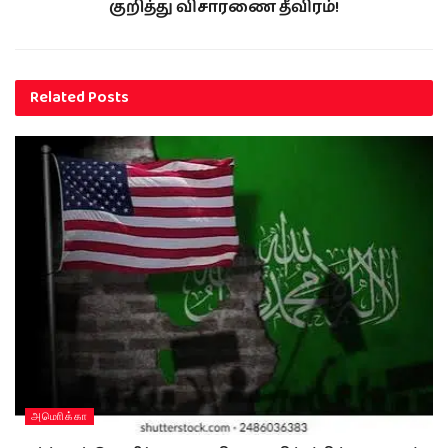
குறித்து விசாரணை தீவிரம்!
Related
Posts
அமொிக்கா