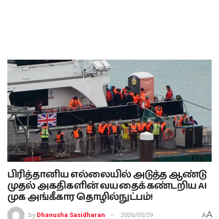
பிரித்தானிய எல்லையில் அடுத்த ஆண்டு
முதல் அகதிகளின் வயதைக் கண்டறிய AI
முக அங்கீகார தொழில்நுட்பம்!
A
by
Dhanusha Sasidharan
2026/05/29
A