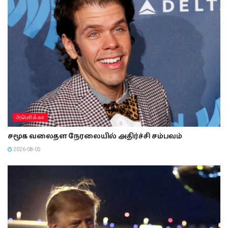
அமொிக்கா
சமூக வலைதள நேரலையில் அதிர்ச்சி சம்பவம்
2026-08-05