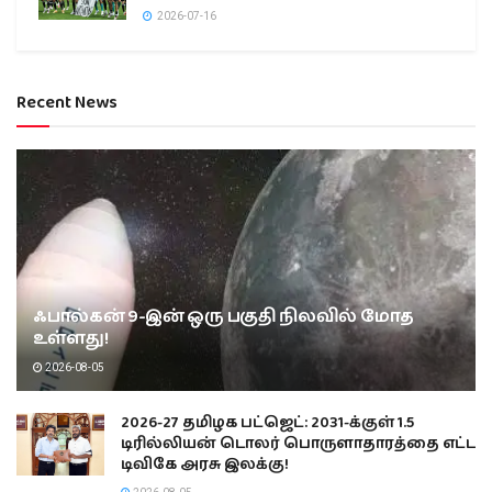
2026-07-16
Recent News
ஃபால்கன் 9-இன் ஒரு பகுதி நிலவில் மோத
உள்ளது!
2026-08-05
2026-27 தமிழக பட்ஜெட்: 2031-க்குள் 1.5
டிரில்லியன் டொலர் பொருளாதாரத்தை எட்ட
டிவிகே அரசு இலக்கு!