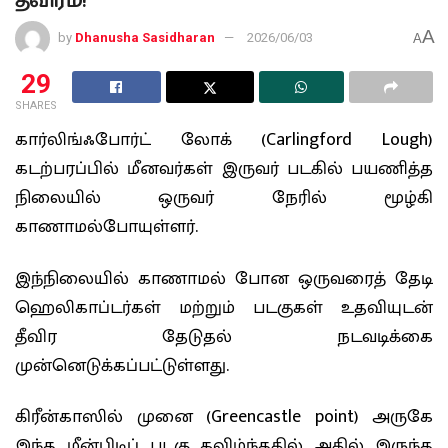
தீவிரம்!
A
by
Dhanusha Sasidharan
2026/06/03
A
29
SHARES
கார்லிங்ஃபோர்ட் லோக் (Carlingford Lough)
கடற்பரப்பில் மீனவர்கள் இருவர் படகில் பயணித்த
நிலையில் ஒருவர் நேரில் மூழ்கி
காணாமல்போயுள்ளர்.
இந்நிலையில் காணாமல் போன ஒருவரைத் தேடி
ஹெலிகாப்டர்கள் மற்றும் படகுகள் உதவியுடன்
தீவிர தேடுதல் நடவடிக்கை
முன்னெடுக்கப்பட்டுள்ளது.
கிரீன்காஸில் முனை (Greencastle point) அருகே
இந்த மீன்பிடிப் படகு கவிழ்ந்ததில் அதில் இருந்த