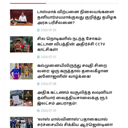
டாஸ்மாக் விற்பனை நிலையங்களை
தனியார்மயமாக்குவது குறித்து தமிழக
அரசு பரிசீலனை?
2026-07-29
சில நொடிகளில் நடந்த சோகம்:
கட்டான விபத்தின் அதிர்ச்சி CCTV
காட்சிகள்!
2026-07-31
கல்முனையிலிருந்து சவுதி சிறை
வரை: ஒரு கருத்தால் தலைகீழான
அனோஜனின் வாழ்க்கை!
2026-07-28
அதிக கட்டணம் வசூலித்த வவுனியா
தனியார் வைத்தியசாலைக்கு ரூ.5
இலட்சம் அபராதம்!
2026-07-29
‘லாஸ் மால்வினாஸ்’ பதாகையால்
சர்ச்சையில் சிக்கிய ஆர்ஜென்டினா!