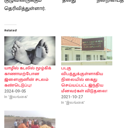
குழுவினருக்கும் தனது நன்றியைத்
தெரிவித்துள்ளார்.
Related
யாழில் கடலில் மூழ்கிக்
படகு
காணாமற்போன
விபத்துக்குள்ளாகிய
இளைஞனின் சடலம்
நிலையில் கைது
கண்டெடுப்பு!
செய்யப்பட்ட இந்திய
மீனவர்கள் விடுதலை!
2024-09-05
In "இலங்கை"
2021-10-27
In "இலங்கை"