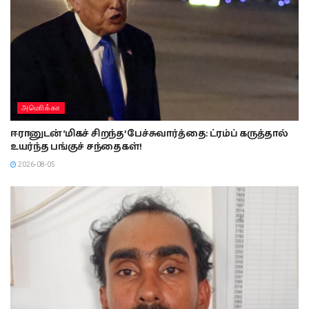
அமொிக்கா
ஈரானுடன் ‘மிகச் சிறந்த’ பேச்சுவார்த்தை: ட்ரம்ப் கருத்தால்
உயர்ந்த பங்குச் சந்தைகள்!
2026-08-05