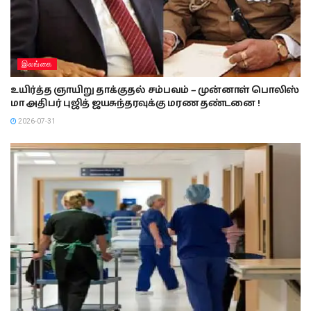
இலங்கை
உயிர்த்த ஞாயிறு தாக்குதல் சம்பவம் – முன்னாள் பொலிஸ்
மா அதிபர் புஜித் ஜயசுந்தரவுக்கு மரண தண்டனை !
2026-07-31