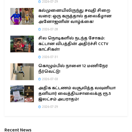
2026-07-29
கல்முனையிலிருந்து சவுதி சிறை
வரை: ஒரு கருத்தால் தலைகீழான
அனோஜனின் வாழ்க்கை!
2026-07-28
சில நொடிகளில் நடந்த சோகம்:
கட்டான விபத்தின் அதிர்ச்சி CCTV
காட்சிகள்!
2026-07-31
கொழும்பில் நாளை 12 மணிநேர
நீர்வெட்டு!
2026-07-03
அதிக கட்டணம் வசூலித்த வவுனியா
தனியார் வைத்தியசாலைக்கு ரூ.5
இலட்சம் அபராதம்!
2026-07-29
Recent News