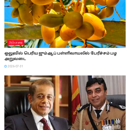
அம்பாறை
ஒலுவில் பெரிய ஜும்ஆப் பள்ளிவாயலில் பேரிச்சம் பழ
அறுவடை
2026-07-31