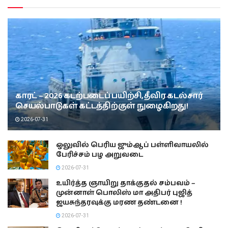
காரட் – 2026 கடற்படைப் பயிற்சி, தீவிர கடல்சார்
செயல்பாடுகள் கட்டத்திற்குள் நுழைகிறது!
2026-07-31
ஒலுவில் பெரிய ஜும்ஆப் பள்ளிவாயலில்
பேரிச்சம் பழ அறுவடை
2026-07-31
உயிர்த்த ஞாயிறு தாக்குதல் சம்பவம் –
முன்னாள் பொலிஸ் மா அதிபர் புஜித்
ஜயசுந்தரவுக்கு மரண தண்டனை !
2026-07-31