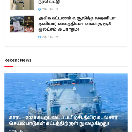
நீர்வெட்டு!
2026-07-03
அதிக கட்டணம் வசூலித்த வவுனியா
தனியார் வைத்தியசாலைக்கு ரூ.5
இலட்சம் அபராதம்!
2026-07-29
Recent News
காரட் – 2026 கடற்படைப் பயிற்சி, தீவிர கடல்சார்
செயல்பாடுகள் கட்டத்திற்குள் நுழைகிறது!
2026-07-31