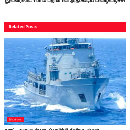
நுவரெலியாவில் பதிவான அதிகூடிய மழைவீழ்ச்சி
Related
Posts
இலங்கை