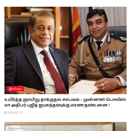
இலங்கை
உயிர்த்த ஞாயிறு தாக்குதல் சம்பவம் – முன்னாள் பொலிஸ்
மா அதிபர் புஜித் ஜயசுந்தரவுக்கு மரண தண்டனை !
2026-07-31