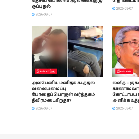
தேசிய பொலிஸ் ஆணைக்குழு
தொண்டமா
ஒப்புதல்
2026-08-07
2026-08-07
இங்கிலாந்து
இலங்கை
அல்பேனிய மனிதக் கடத்தல்
லலித் – குக
வலையமைப்பு
காணாமலாக்க
போதைப்பொருள் வர்த்தகம்
கோட்டாபய ர
தீவிரமடைகிறதா?
அளிக்க உத்
2026-08-07
2026-08-07