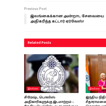
Previous Post
இலங்கைக்கான அன்றாட சேவையை
அதிகரித்த கட்டார் ஏர்வேஸ்!
Related
Posts
இலங்கை
இலங்கை
சிரேஷ்ட பொலிஸ்
இந்திய நித
அதிகாரிகளுக்கு இடமாற்றம் –
சீதாராமனை 