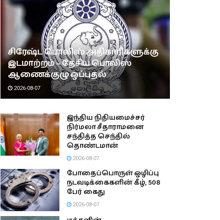
சிரேஷ்ட பொலிஸ் அதிகாரிகளுக்கு
இடமாற்றம் – தேசிய பொலிஸ்
ஆணைக்குழு ஒப்புதல்
2026-08-07
இந்திய நிதியமைச்சர்
நிர்மலா சீதாராமனை
சந்தித்த செந்தில்
தொண்டமான்
2026-08-07
போதைப்பொருள் ஒழிப்பு
நடவடிக்கைகளின் கீழ், 508
பேர் கைது
2026-08-07