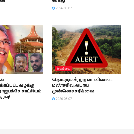
ன்
கைது
2026-08-07
இலங்கை
ன்
தொடரும் சீரற்ற வானிலை –
ப்பட்ட வழக்கு:
மண்சரிவு அபாய
ாஜபக்சே சாட்சியம்
முன்னெச்சரிக்கை!
தரவு!
2026-08-07