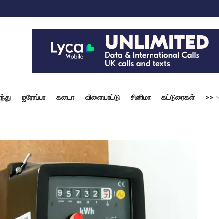
ந்து
ஐரோப்பா
கனடா
விளையாட்டு
சினிமா
கட்டுரைகள்
>>