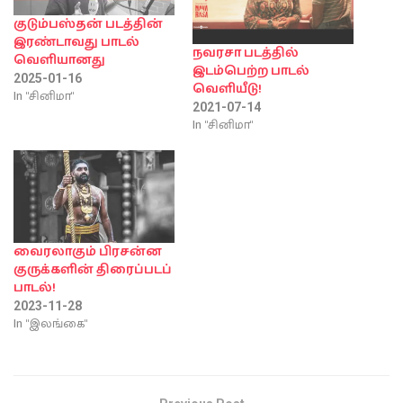
குடும்பஸ்தன் படத்தின்
இரண்டாவது பாடல்
நவரசா படத்தில்
வெளியானது
இடம்பெற்ற பாடல்
2025-01-16
வெளியீடு!
In "சினிமா"
2021-07-14
In "சினிமா"
வைரலாகும் பிரசன்ன
குருக்களின் திரைப்படப்
பாடல்!
2023-11-28
In "இலங்கை"