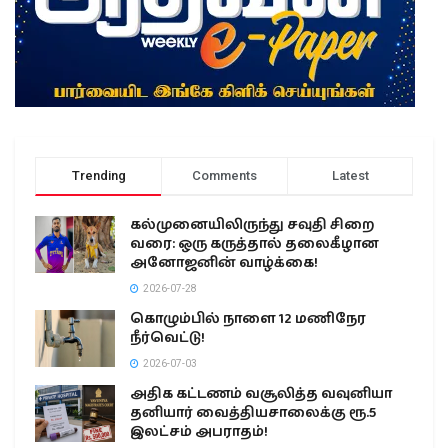
Trending
Comments
Latest
கல்முனையிலிருந்து சவுதி சிறை
வரை: ஒரு கருத்தால் தலைகீழான
அனோஜனின் வாழ்க்கை!
2026-07-28
கொழும்பில் நாளை 12 மணிநேர
நீர்வெட்டு!
2026-07-03
அதிக கட்டணம் வசூலித்த வவுனியா
தனியார் வைத்தியசாலைக்கு ரூ.5
இலட்சம் அபராதம்!