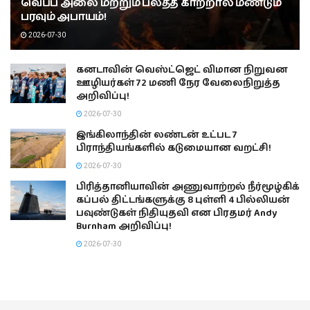
வெப்ப அலை மற்றும் பலத்த காற்றால் மீண்டும்
பரவும் அபாயம்!
2026-07-30
கனடாவின் வெஸ்ட்ஜெட் விமான நிறுவன
ஊழியர்கள் 72 மணி நேர வேலைநிறுத்த
அறிவிப்பு!
2026-07-30
இங்கிலாந்தின் லண்டன் உட்பட 7
பிராந்தியங்களில் கடுமையான வறட்சி!
2026-07-30
பிரித்தானியாவின் அணுவாற்றல் நீர்மூழ்கிக்
கப்பல் திட்டங்களுக்கு 8 புள்ளி 4 பில்லியன்
பவுண்டுகள் நிதியுதவி என பிரதமர் Andy
Burnham அறிவிப்பு!
2026-07-30