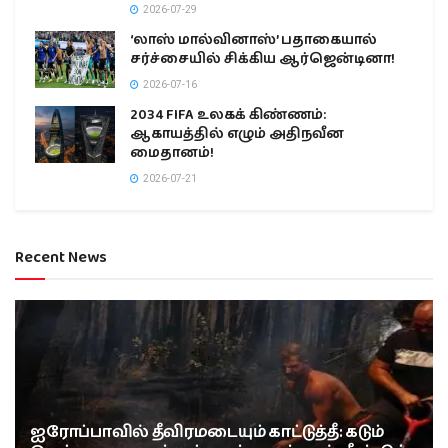
2026-07-29
‘லாஸ் மால்வினாஸ்’ பதாகையால்
சர்ச்சையில் சிக்கிய ஆர்ஜென்டினா!
2026-07-16
2034 FIFA உலகக் கிண்ணம்:
ஆகாயத்தில் எழும் அதிநவீன
மைதானம்!
2026-07-21
Recent News
ஐரோப்பாவில் தீவிரமடையும் காட்டுத்தீ: கடும்