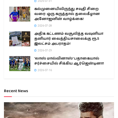
2026-07-31
கல்முனையிலிருந்து சவுதி சிறை
வரை: ஒரு கருத்தால் தலைகீழான
அனோஜனின் வாழ்க்கை!
2026-07-28
அதிக கட்டணம் வசூலித்த வவுனியா
தனியார் வைத்தியசாலைக்கு ரூ.5
இலட்சம் அபராதம்!
2026-07-29
‘லாஸ் மால்வினாஸ்’ பதாகையால்
சர்ச்சையில் சிக்கிய ஆர்ஜென்டினா!
2026-07-16
Recent News