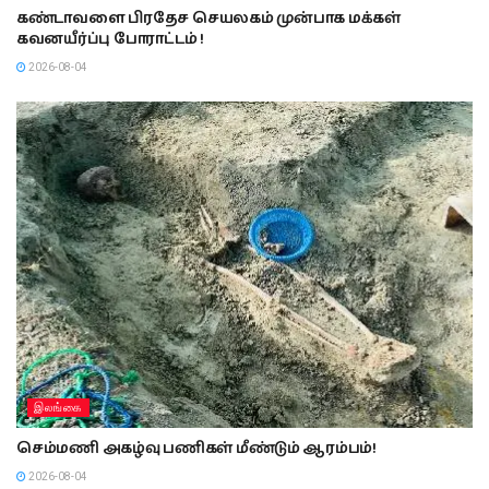
கண்டாவளை பிரதேச செயலகம் முன்பாக மக்கள்
கவனயீர்ப்பு போராட்டம் !
2026-08-04
இலங்கை
செம்மணி அகழ்வு பணிகள் மீண்டும் ஆரம்பம்!
2026-08-04