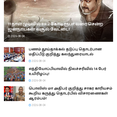
11 நாள் முடிவில் 88.2 கோடி ரூபா வரை சென்ற
ஜனநாயகன் வசூல் வேட்டை!
2026-08-04
பணம் தூய்தாக்கல் தடுப்பு தொடர்பான
மதிப்பீடு குறித்து கலந்துரையாடல்
2026-08-04
எத்தியோப்பியாவில் நிலச்சரிவில் 14 பேர்
உயிரிழப்பு!
2026-08-04
பொலிஸ் மா அதிபர் குறித்து சாகர காரியசம்
கூறிய கருத்து தொடர்பில் விசாரணைகள்
ஆரம்பம்!
2026-08-04