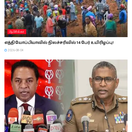
ஆபிாிக்கா
எத்தியோப்பியாவில் நிலச்சரிவில் 14 பேர் உயிரிழப்பு!
2026-08-04