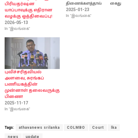
திணைக்களத்தால் கைது
பிரியதர்ஷன
செய்யப்பட்டுள்ளார்.
யாப்பாவுக்கு எதிரான
2025-01-23
2014ஆம் ஆண்டு வெள்ள
In "இலங்கை"
வழக்கு ஒத்திவைப்பு!
நிவாரணத்திற்காக
2026-05-13
அரசாங்கத்திற்கு
In "இலங்கை"
வழங்கப்பட்ட 6.1 மில்லியன்
ரூபாய் நிதி உதவியை
முறைக்கேடாக
பயன்படுத்திய
குற்றச்சாட்டின் பேரில் அவர்
கைது செய்யப்பட்டுள்ளார்.
இதனை பொலிஸ் ஊடகப்
புவிச்சரிதவியல்
பேச்சாளர் சிரேஸ்ட
அளவை, சுரங்கப்
பொலிஸ் அத்தியட்சகர்
பணியகத்தின்
புத்திக மனதுங்க
முன்னாள் தலைவருக்கு
உறுதிப்படுத்தியுளார்.
பிணை!
2025-11-17
In "இலங்கை"
Tags:
athavanews srilanka
COLMBO
Court
lka
news
update