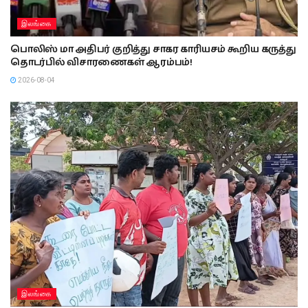
இலங்கை
பொலிஸ் மா அதிபர் குறித்து சாகர காரியசம் கூறிய கருத்து
தொடர்பில் விசாரணைகள் ஆரம்பம்!
2026-08-04
இலங்கை