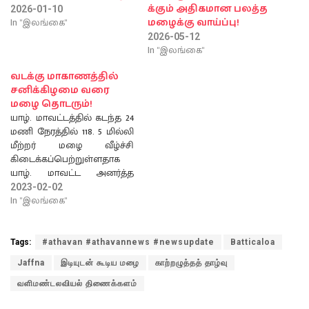
க்கும் அதிகமான பலத்த
2026-01-10
In "இலங்கை"
மழைக்கு வாய்ப்பு!
2026-05-12
In "இலங்கை"
வடக்கு மாகாணத்தில்
சனிக்கிழமை வரை
மழை தொடரும்!
யாழ். மாவட்டத்தில் கடந்த 24
மணி நேரத்தில் 118. 5 மில்லி
மீற்றர் மழை வீழ்ச்சி
கிடைக்கப்பெற்றுள்ளதாக
யாழ். மாவட்ட அனர்த்த
முகாமைத்துவ பிரிவின்
2023-02-02
உதவி பணிப்பாளர் என்.
In "இலங்கை"
சூரியராஜ் தெரிவித்தார்.
அனர்த்த நிலையை
எதிர்கொள்வது தொடர்பில்
Tags:
#athavan #athavannews #newsupdate
Batticaloa
ஊடகங்களுக்கு கருத்து
Jaffna
இடியுடன் கூடிய மழை
காற்றழுத்தத் தாழ்வு
தெரிவிக்கும் போதே அவர்
இவ்வாறு தெரிவித்துள்ளார்.
வளிமண்டலவியல் திணைக்களம்
தொடர்ந்து கருத்து