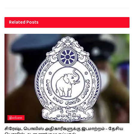
Related
Posts
இலங்கை
சிரேஷ்ட பொலிஸ் அதிகாரிகளுக்கு இடமாற்றம் – தேசிய