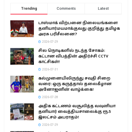
Trending
Comments
Latest
டாஸ்மாக் விற்பனை நிலையங்களை
தனியார்மயமாக்குவது குறித்து தமிழக
அரசு பரிசீலனை?
2026-07-29
சில நொடிகளில் நடந்த சோகம்:
கட்டான விபத்தின் அதிர்ச்சி CCTV
காட்சிகள்!
2026-07-31
கல்முனையிலிருந்து சவுதி சிறை
வரை: ஒரு கருத்தால் தலைகீழான
அனோஜனின் வாழ்க்கை!
2026-07-28
அதிக கட்டணம் வசூலித்த வவுனியா
தனியார் வைத்தியசாலைக்கு ரூ.5
இலட்சம் அபராதம்!
2026-07-29