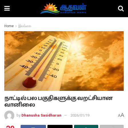
Home
இலங்கை
நாட்டில் பல பகுதிகளுக்கு வறட்சியான
வானிலை
A
by
Dhanusha Sasidharan
2026/01/19
A