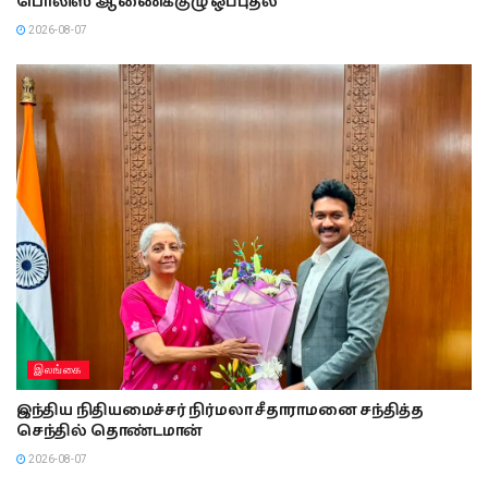
பொலிஸ் ஆணைக்குழு ஒப்புதல்
2026-08-07
இலங்கை
இந்திய நிதியமைச்சர் நிர்மலா சீதாராமனை சந்தித்த
செந்தில் தொண்டமான்
2026-08-07