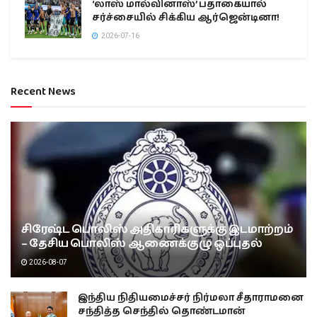
‘லாஸ் மால்வினாஸ்’ பதாகையால்
சர்ச்சையில் சிக்கிய ஆர்ஜென்டினா!
2026-07-16
Recent News
சிரேஷ்ட பொலிஸ் அதிகாரிகளுக்கு இடமாற்றம்
– தேசிய பொலிஸ் ஆணைக்குழு ஒப்புதல்
2026-08-07
இந்திய நிதியமைச்சர் நிர்மலா சீதாராமனை
சந்தித்த செந்தில் தொண்டமான்