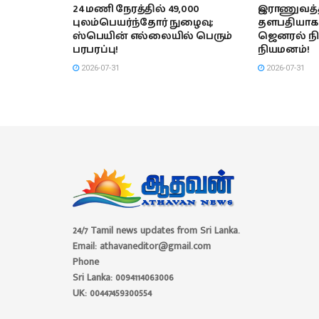
24 மணி நேரத்தில் 49,000
இராணுவத்த
புலம்பெயர்ந்தோர் நுழைவு;
தளபதியாக 
ஸ்பெயின் எல்லையில் பெரும்
ஜெனரல் நி
பரபரப்பு!
நியமனம்!
2026-07-31
2026-07-31
24/7 Tamil news updates from Sri Lanka.
Email: athavaneditor@gmail.com
Phone
Sri Lanka: 0094114063006
UK: 00447459300554