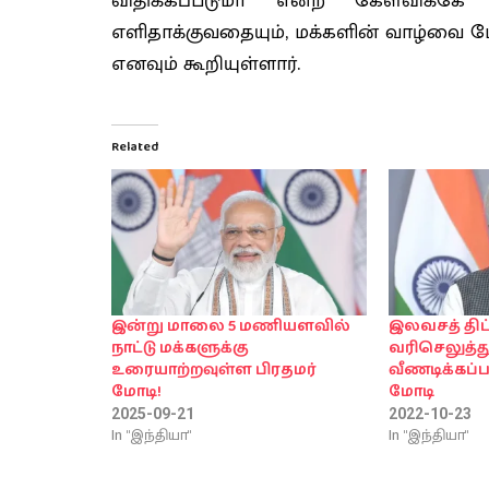
விதிக்கப்படுமா என்ற கேள்விக்
எளிதாக்குவதையும், மக்களின் வாழ்வை மே
எனவும் கூறியுள்ளார்.
Related
இன்று மாலை 5 மணியளவில்
இலவசத் திட
நாட்டு மக்களுக்கு
வரிசெலுத்
உரையாற்றவுள்ள பிரதமர்
வீணடிக்கப்ப
மோடி!
மோடி
2025-09-21
2022-10-23
In "இந்தியா"
In "இந்தியா"