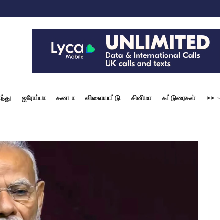
ந்து
ஐரோப்பா
கனடா
விளையாட்டு
சினிமா
கட்டுரைகள்
>>