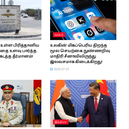
உலகம்
உள்ள பிரித்தானிய
உலகின் மிகப்பெரிய திறந்த
தை உளவு பார்த்த
மூல செயற்கை நுண்ணறிவு
டத்த தீர்மானம்!
மாதிரி சீனாவிலிருந்து
இலவசமாக கிடைக்கிறது!
2026-07-31
இந்தியா