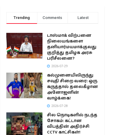
Trending
Comments
Latest
டாஸ்மாக் விற்பனை
நிலையங்களை
தனியார்மயமாக்குவது
குறித்து தமிழக அரசு
பரிசீலனை?
2026-07-29
கல்முனையிலிருந்து
சவுதி சிறை வரை: ஒரு
கருத்தால் தலைகீழான
அனோஜனின்
வாழ்க்கை!
2026-07-28
சில நொடிகளில் நடந்த
சோகம்: கட்டான
விபத்தின் அதிர்ச்சி
CCTV காட்சிகள்!