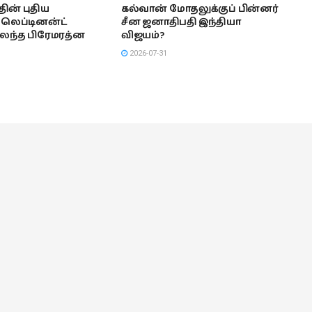
ின் புதிய
கல்வான் மோதலுக்குப் பின்னர்
லெப்டினன்ட்
சீன ஜனாதிபதி இந்தியா
லந்த பிரேமரத்ன
விஜயம்?
2026-07-31