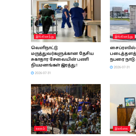
இங்கிலாந்து
இங்கிலாந்து
வெளிநாட்டு
சைப்ரஸில் 
மருத்துவர்களுக்கான தேசிய
படைத்தளத்
சுகாதார சேவையின் பணி
நபரை நாடு க
நியமனங்கள் இரத்து !
2026-07-31
2026-07-31
உலகம்
இலங்கை