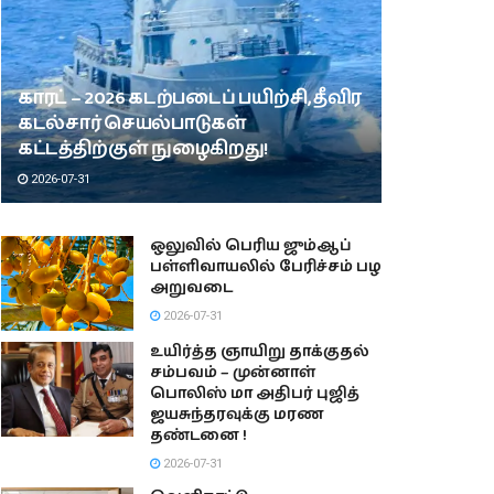
காரட் – 2026 கடற்படைப் பயிற்சி, தீவிர
கடல்சார் செயல்பாடுகள்
கட்டத்திற்குள் நுழைகிறது!
2026-07-31
ஒலுவில் பெரிய ஜும்ஆப்
பள்ளிவாயலில் பேரிச்சம் பழ
அறுவடை
2026-07-31
உயிர்த்த ஞாயிறு தாக்குதல்
சம்பவம் – முன்னாள்
பொலிஸ் மா அதிபர் புஜித்
ஜயசுந்தரவுக்கு மரண
தண்டனை !
2026-07-31