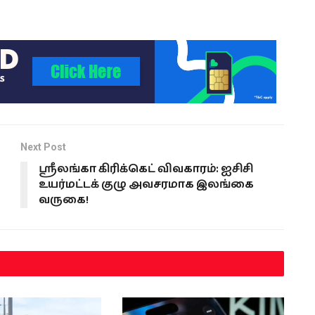
Next Post
ஸ்ரீலங்கா கிரிக்கெட் விவகாரம்: ஐசிசி
உயர்மட்டக் குழு அவசரமாக இலங்கை
வருகை!