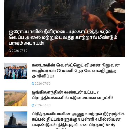
ஐரோப்பாவில் தீவிரமடையும் காட்டுத்தீ: கடும்
வெப்ப அலை மற்றும் பலத்த காற்றால் மீண்டும்
பரவும் அபாயம்!
2026-07-30
கனடாவின் வெஸ்ட்ஜெட் விமான நிறுவன
ஊழியர்கள் 72 மணி நேர வேலைநிறுத்த
அறிவிப்பு!
2026-07-30
இங்கிலாந்தின் லண்டன் உட்பட 7
பிராந்தியங்களில் கடுமையான வறட்சி!
2026-07-30
பிரித்தானியாவின் அணுவாற்றல் நீர்மூழ்கிக்
கப்பல் திட்டங்களுக்கு 8 புள்ளி 4 பில்லியன்
பவுண்டுகள் நிதியுதவி என பிரதமர் Andy