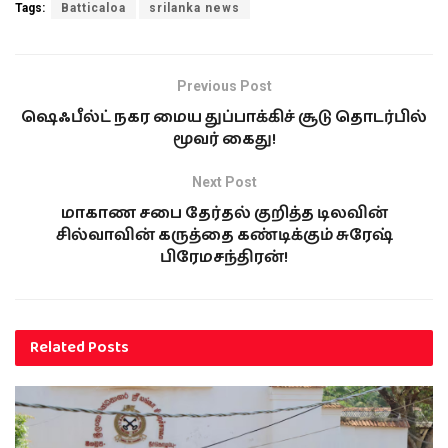
Tags:
Batticaloa
srilanka news
Previous Post
ஷெஃபீல்ட் நகர மைய துப்பாக்கிச் சூடு தொடர்பில்
மூவர் கைது!
Next Post
மாகாண சபை தேர்தல் குறித்த டிலவின்
சில்வாவின் கருத்தை கண்டிக்கும் சுரேஷ்
பிரேமசந்திரன்!
Related
Posts