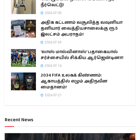
நீர்வெட்டு!
2026-07-03
அதிக கட்டணம் வசூலித்த வவுனியா
தனியார் வைத்தியசாலைக்கு ரூ.5
இலட்சம் அபராதம்!
2026-07-29
‘லாஸ் மால்வினாஸ்’ பதாகையால்
சர்ச்சையில் சிக்கிய ஆர்ஜென்டினா!
2026-07-16
2034 FIFA உலகக் கிண்ணம்:
ஆகாயத்தில் எழும் அதிநவீன
மைதானம்!
2026-07-21
Recent News