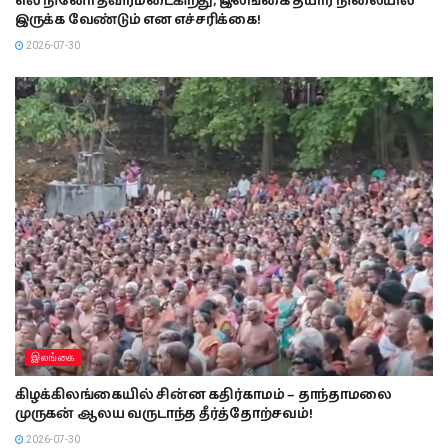
எல் நினோ தீவிரமடைகிறது; இலங்கை தயார் நிலையில்
இருக்க வேண்டும் என எச்சரிக்கை!
2026-07-30
இலங்கை
கிழக்கிலங்கையில் சின்ன கதிர்காமம் – தாந்தாமலை
முருகன் ஆலய வருடாந்த தீர்த்தோற்சவம்!
2026-07-30