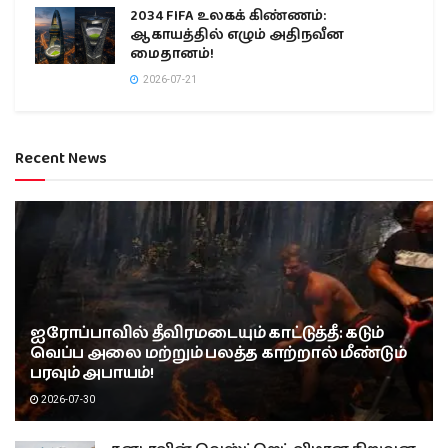
2034 FIFA உலகக் கிண்ணம்:
ஆகாயத்தில் எழும் அதிநவீன
மைதானம்!
2026-07-21
Recent News
ஐரோப்பாவில் தீவிரமடையும் காட்டுத்தீ: கடும்
வெப்ப அலை மற்றும் பலத்த காற்றால் மீண்டும்
பரவும் அபாயம்!
2026-07-30