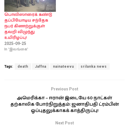
பொலிஸாரைக் கண்டு
தப்பியோடிய சந்தேக
நபர் கிணற்றுக்குள்
தவறி விழுந்து
உயிரிழப்பு!
2025-09-25
In "இலங்கை"
Tags:
death
Jaffna
nainateevu
srilanka news
Previous Post
அமெரிக்கா – ஈரான் இடையே 60 நாட்கள்
தற்காலிக போர்நிறுத்தம்: ஜனாதிபதி ட்ரம்பின்
ஒப்புதலுக்காகக் காத்திருப்பு!
Next Post