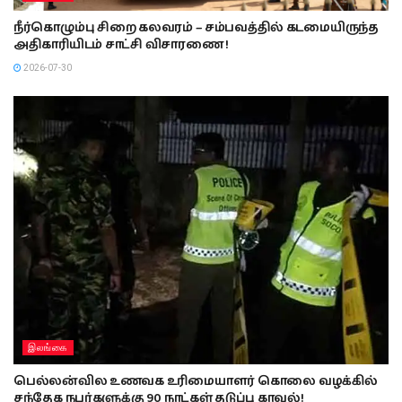
நீர்கொழும்பு சிறை கலவரம் – சம்பவத்தில் கடமையிருந்த
அதிகாரியிடம் சாட்சி விசாரணை !
2026-07-30
இலங்கை
பெல்லன்வில உணவக உரிமையாளர் கொலை வழக்கில்
சந்தேக நபர்களுக்கு 90 நாட்கள் தடுப்பு காவல்!