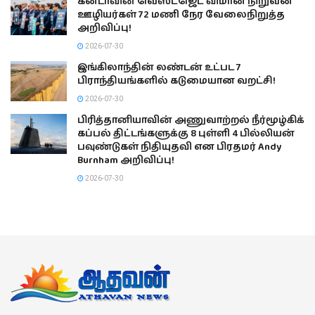
கனடாவின் வெஸ்ட்ஜெட் விமான நிறுவன
ஊழியர்கள் 72 மணி நேர வேலைநிறுத்த
அறிவிப்பு!
2026-07-30
இங்கிலாந்தின் லண்டன் உட்பட 7
பிராந்தியங்களில் கடுமையான வறட்சி!
2026-07-30
பிரித்தானியாவின் அணுவாற்றல் நீர்மூழ்கிக்
கப்பல் திட்டங்களுக்கு 8 புள்ளி 4 பில்லியன்
பவுண்டுகள் நிதியுதவி என பிரதமர் Andy
Burnham அறிவிப்பு!
2026-07-30