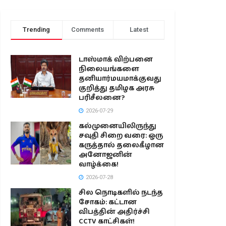
Trending
Comments
Latest
டாஸ்மாக் விற்பனை
நிலையங்களை
தனியார்மயமாக்குவது
குறித்து தமிழக அரசு
பரிசீலனை?
2026-07-29
கல்முனையிலிருந்து
சவுதி சிறை வரை: ஒரு
கருத்தால் தலைகீழான
அனோஜனின்
வாழ்க்கை!
2026-07-28
சில நொடிகளில் நடந்த
சோகம்: கட்டான
விபத்தின் அதிர்ச்சி
CCTV காட்சிகள்!