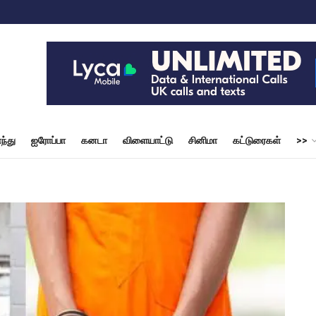
ந்து
ஐரோப்பா
கனடா
விளையாட்டு
சினிமா
கட்டுரைகள்
>>