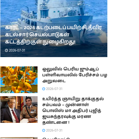
காரட் – 2026 கடற்படைப் பயிற்சி, தீவிர
கடல்சார் செயல்பாடுகள்
கட்டத்திற்குள் நுழைகிறது!
2026-07-31
ஒலுவில் பெரிய ஜும்ஆப்
பள்ளிவாயலில் பேரிச்சம் பழ
அறுவடை
2026-07-31
உயிர்த்த ஞாயிறு தாக்குதல்
சம்பவம் – முன்னாள்
பொலிஸ் மா அதிபர் புஜித்
ஜயசுந்தரவுக்கு மரண
தண்டனை !
2026-07-31