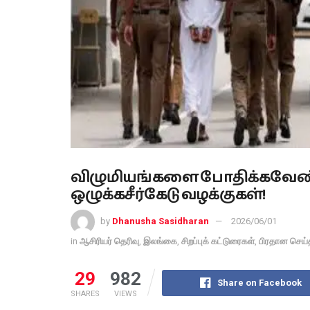
விழுமியங்களை போதிக்கவேண்ட
ஒழுக்கசீர்கேடு வழக்குகள்!
by
Dhanusha Sasidharan
2026/06/01
in
ஆசிரியர் தெரிவு
,
இலங்கை
,
சிறப்புக் கட்டுரைகள்
,
பிரதான செய்
29
982
Share on Facebook
SHARES
VIEWS