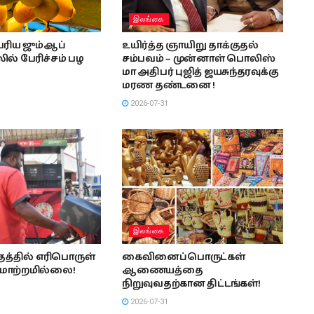
இலங்கை
ரிய ஜும்ஆப்
உயிர்த்த ஞாயிறு தாக்குதல்
ல் பேரிச்சம் பழ
சம்பவம் – முன்னாள் பொலிஸ்
மா அதிபர் புஜித் ஜயசுந்தரவுக்கு
மரண தண்டனை !
2026-07-31
இலங்கை
த்தில் எரிபொருள்
கைவினைப்பொருட்கள்
மாற்றமில்லை!
ஆணையத்தை
நிறுவுவதற்கான திட்டங்கள்!
2026-07-31