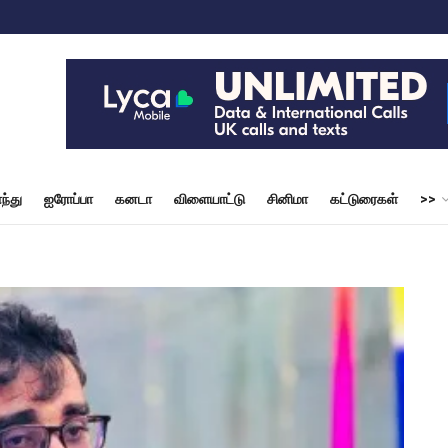
ந்து
ஐரோப்பா
கனடா
விளையாட்டு
சினிமா
கட்டுரைகள்
>>