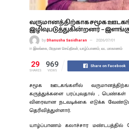
வருமானத்திற்காக சமூக ஊட
இழிவுபடுத்துகின்றனர் – இளங்
by
Dhanusha Sasidharan
2026/07/01
in
இலங்கை
,
பிரதான செய்திகள்
,
யாழ்ப்பாணம்
,
வட மாகாணம்
29
969
Share on Facebook
SHARES
VIEWS
சமூக ஊடகங்களில் வருமானத்திற
கருத்துக்களை பரப்புவதால் , பெண்கள்
விரைவான நடவடிக்கை எடுக்க வேண்டும
தெரிவித்துள்ளார்.
யாழ்ப்பாணம் கலாச்சார மண்டபத்தில்