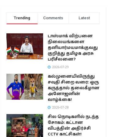
Trending
Comments
Latest
டாஸ்மாக் விற்பனை
நிலையங்களை
தனியார்மயமாக்குவது
குறித்து தமிழக அரசு
பரிசீலனை?
2026-07-29
கல்முனையிலிருந்து
சவுதி சிறை வரை: ஒரு
கருத்தால் தலைகீழான
அனோஜனின்
வாழ்க்கை!
2026-07-28
சில நொடிகளில் நடந்த
சோகம்: கட்டான
விபத்தின் அதிர்ச்சி
CCTV காட்சிகள்!