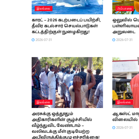
இலங்கை
அம்பாறை
காரட் – 2026 கடற்படைப் பயிற்சி,
ஒலுவில் பெ
தீவிர கடல்சார் செயல்பாடுகள்
பள்ளிவாயலி
கட்டத்திற்குள் நுழைகிறது!
அறுவடை
2026-07-31
2026-07-31
இலங்கை
இலங்கை
அரசுக்கு ஒத்தூதும்
ஆகஸ்ட் மாத
அதிகாரிகளின் சூழ்ச்சியில்
விலையில் 
வீழ்ந்துவிட வேண்டாம் –
2026-07-31
வலிவடக்கு மீள் குடியேற்ற
அபிவிருத்திக்குழு எச்சரிக்கை!