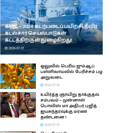
காரட் – 2026 கடற்படைப் பயிற்சி, தீவிர
கடல்சார் செயல்பாடுகள்
கட்டத்திற்குள் நுழைகிறது!
2026-07-31
ஒலுவில் பெரிய ஜும்ஆப்
பள்ளிவாயலில் பேரிச்சம் பழ
அறுவடை
2026-07-31
உயிர்த்த ஞாயிறு தாக்குதல்
சம்பவம் – முன்னாள்
பொலிஸ் மா அதிபர் புஜித்
ஜயசுந்தரவுக்கு மரண
தண்டனை !
2026-07-31