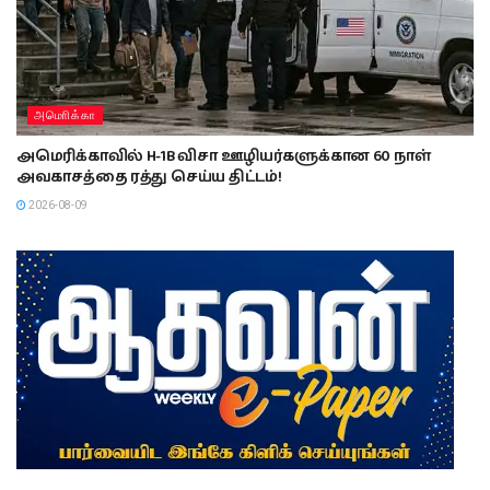
அமொிக்கா
அமெரிக்காவில் H-1B விசா ஊழியர்களுக்கான 60 நாள்
அவகாசத்தை ரத்து செய்ய திட்டம்!
2026-08-09