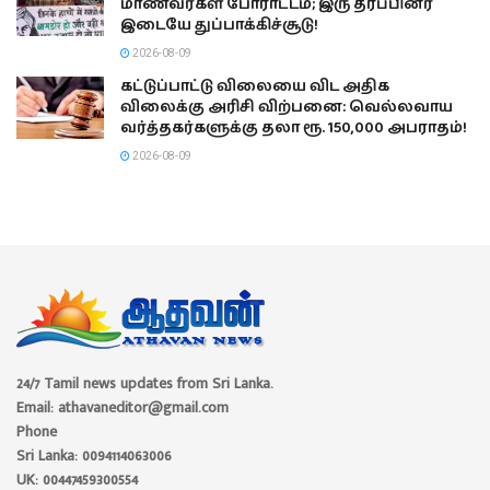
மாணவர்கள் போராட்டம்; இரு தரப்பினர்
இடையே துப்பாக்கிச்சூடு!
2026-08-09
கட்டுப்பாட்டு விலையை விட அதிக
விலைக்கு அரிசி விற்பனை: வெல்லவாய
வர்த்தகர்களுக்கு தலா ரூ. 150,000 அபராதம்!
2026-08-09
24/7 Tamil news updates from Sri Lanka.
Email: athavaneditor@gmail.com
Phone
Sri Lanka: 0094114063006
UK: 00447459300554