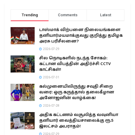
Trending
Comments
Latest
டாஸ்மாக் விற்பனை நிலையங்களை
தனியார்மயமாக்குவது குறித்து தமிழக
அரசு பரிசீலனை?
2026-07-29
சில நொடிகளில் நடந்த சோகம்:
கட்டான விபத்தின் அதிர்ச்சி CCTV
காட்சிகள்!
2026-07-31
கல்முனையிலிருந்து சவுதி சிறை
வரை: ஒரு கருத்தால் தலைகீழான
அனோஜனின் வாழ்க்கை!
2026-07-28
அதிக கட்டணம் வசூலித்த வவுனியா
தனியார் வைத்தியசாலைக்கு ரூ.5
இலட்சம் அபராதம்!
2026-07-29