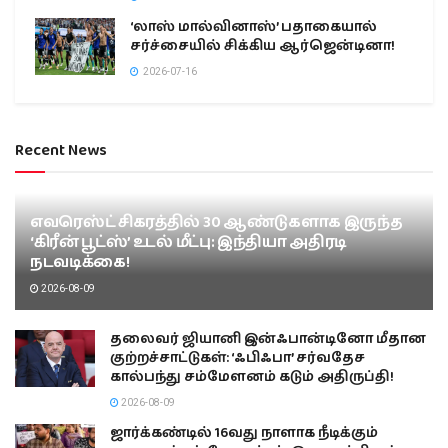
‘லாஸ் மால்வினாஸ்’ பதாகையால்
சர்ச்சையில் சிக்கிய ஆர்ஜென்டினா!
2026-07-16
Recent News
எவரெஸ்ட் சிகரத்தில் 30 ஆண்டுகளாக இருந்த
‘கிரீன் பூட்ஸ்’ உடல் மீட்பு: இந்தியா அதிரடி
நடவடிக்கை!
2026-08-09
தலைவர் ஜியானி இன்ஃபான்டினோ மீதான
குற்றச்சாட்டுகள்: ‘ஃபிஃபா’ சர்வதேச
கால்பந்து சம்மேளனம் கடும் அதிருப்தி!
2026-08-09
ஜார்க்கண்டில் 16வது நாளாக நீடிக்கும்