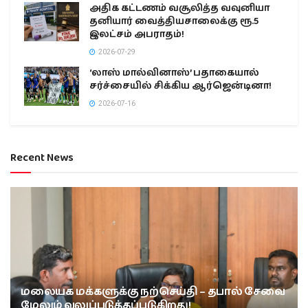
அதிக கட்டணம் வசூலித்த வவுனியா
தனியார் வைத்தியசாலைக்கு ரூ.5
இலட்சம் அபராதம்!
2026-07-29
‘லாஸ் மால்வினாஸ்’ பதாகையால்
சர்ச்சையில் சிக்கிய ஆர்ஜென்டினா!
2026-07-16
Recent News
மலையக மக்களுக்கு நற்செய்தி – தபால் சேவை
மேலும் வலுப்படுத்தப்படுகிறது!