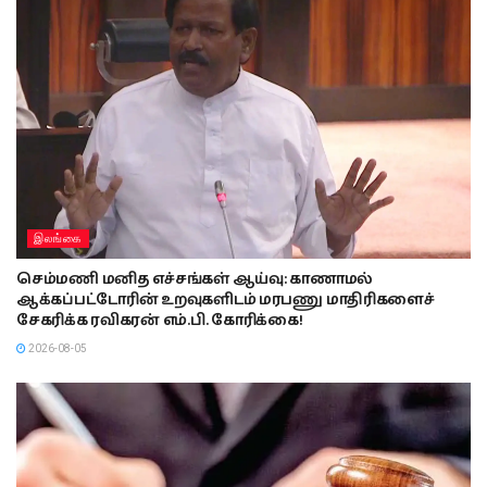
இலங்கை
செம்மணி மனித எச்சங்கள் ஆய்வு: காணாமல்
ஆக்கப்பட்டோரின் உறவுகளிடம் மரபணு மாதிரிகளைச்
சேகரிக்க ரவிகரன் எம்.பி. கோரிக்கை!
2026-08-05