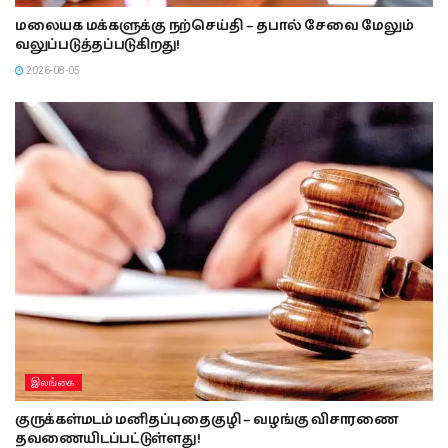
மலையக மக்களுக்கு நற்செய்தி – தபால் சேவை மேலும்
வலுப்படுத்தப்படுகிறது!
2026-08-05
இலங்கை
குருக்கள்மடம் மனிதப்புதைகுழி – வழங்கு விசாரணை
தவணையிடப்பட்டுள்ளது!