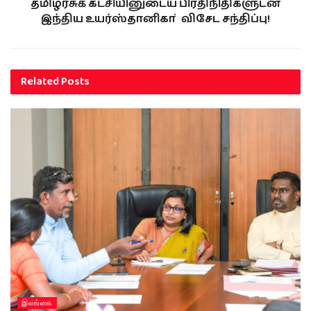
தமிழரசுக் கட்சியினுடைய பிரதிநிதிகளுடன்
இந்திய உயர்ஸ்தானிகா் விசேட சந்திப்பு!
Related
Posts
இலங்கை