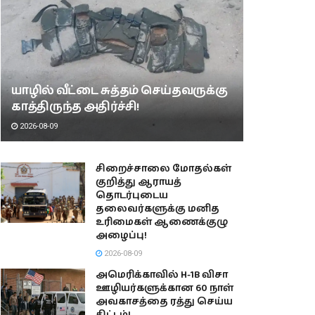
யாழில் வீட்டை சுத்தம் செய்தவருக்கு
காத்திருந்த அதிர்ச்சி!
2026-08-09
சிறைச்சாலை மோதல்கள்
குறித்து ஆராயத்
தொடர்புடைய
தலைவர்களுக்கு மனித
உரிமைகள் ஆணைக்குழு
அழைப்பு!
2026-08-09
அமெரிக்காவில் H-1B விசா
ஊழியர்களுக்கான 60 நாள்
அவகாசத்தை ரத்து செய்ய