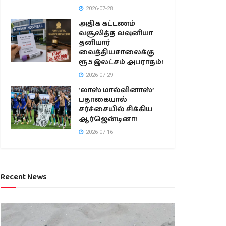
2026-07-28
அதிக கட்டணம்
வசூலித்த வவுனியா
தனியார்
வைத்தியசாலைக்கு
ரூ.5 இலட்சம் அபராதம்!
2026-07-29
‘லாஸ் மால்வினாஸ்’
பதாகையால்
சர்ச்சையில் சிக்கிய
ஆர்ஜென்டினா!
2026-07-16
Recent News