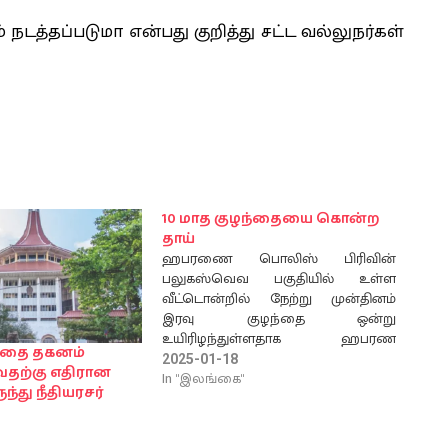
 நடத்தப்படுமா என்பது குறித்து சட்ட வல்லுநர்கள்
10 மாத குழந்தையை கொன்ற
தாய்
ஹபரணை பொலிஸ் பிரிவின்
பலுகஸ்வெவ பகுதியில் உள்ள
வீட்டொன்றில் நேற்று முன்தினம்
இரவு குழந்தை ஒன்று
உயிரிழந்துள்ளதாக ஹபரண
ழந்தை தகனம்
பொலிஸ் நிலையத்திற்கு நேற்று (17)
2025-01-18
வதற்கு எதிரான
அறிவிக்கப்பட்டுள்ளது. புலனகம,
In "இலங்கை"
ந்து நீதியரசர்
பலுகஸ்வெவ பகுதியைச் சேர்ந்த 10
மாத ஆண் குழந்தை ஒன்றே
இவ்வாறு உயிரிழந்துள்ளது.