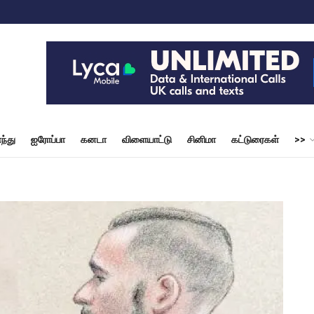
ந்து
ஐரோப்பா
கனடா
விளையாட்டு
சினிமா
கட்டுரைகள்
>>