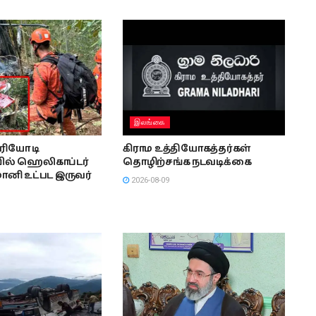
இலங்கை
 ரியோ டி
கிராம உத்தியோகத்தர்கள்
ல் ஹெலிகாப்டர்
தொழிற்சங்க நடவடிக்கை
மானி உட்பட இருவர்
2026-08-09