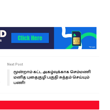
பொலிஸார் மேற்கொண்ட
விசாரணையில் இது ஒரு கொலை
என்பது தெரியவந்துள்ளது. இந்தக்
குற்றச் செயல் தொடர்பாக உயிரிழந்த
குழந்தையின் தாய் கைது
செய்யப்பட்டுள்ளார். சம்பவ
தினத்தன்று குழந்தையின்…
Next Post
மூன்றாம் கட்ட அகழ்வுக்காக செம்மணி
மனித புதைகுழி பகுதி சுத்தம் செய்யும்
!
பணி!