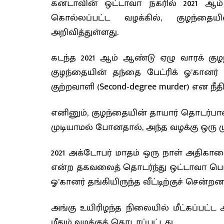
கனடாவின் ஒட்டாவா நகரில் 2021 
கொல்லப்பட்ட வழக்கில், குழந்தை
அறிவித்துள்ளது.
கடந்த 2021 ஆம் ஆண்டு ஏழு வாரக் குழ
குழந்தையின் தந்தை பேட்ரிக் ஓ’கானர்
குற்றவாளி (Second-degree murder) என நீதிம
எனினும், குழந்தையின் தாயார் தொடர்பான 
முடியாமல் போனதால், அந்த வழக்கு ஒரு முட
2021 அக்டோபர் மாதம் ஒரு நாள் அதிகால
என்ற தகவலைத் தொடர்ந்து ஒட்டாவா பொலிஸா
ஓ’கானர் தங்கியிருந்த வீட்டிற்குச் சென்றனர
அங்கு உயிரிழந்த நிலையில் மீட்கப்பட்
மீதும் வழக்குத் தொடரப்பட்டது.