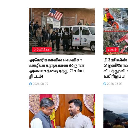
அமொிக்கா
உலகம்
அமெரிக்காவில் H-1B விசா
பிரேசிலின்
ஊழியர்களுக்கான 60 நாள்
ஜெனிரோவி
அவகாசத்தை ரத்து செய்ய
விபத்து: வி
திட்டம்!
உயிரிழப்பு!
2026-08-09
2026-08-09