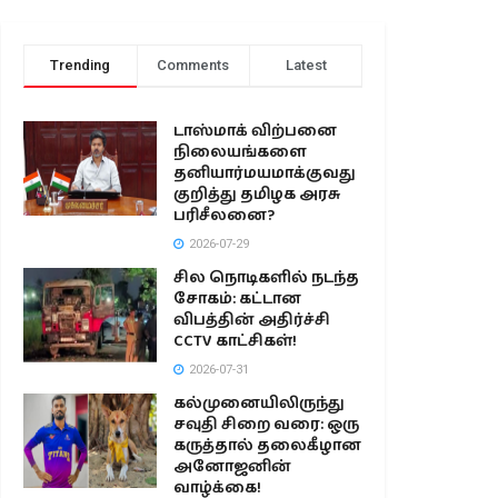
Trending
Comments
Latest
டாஸ்மாக் விற்பனை
நிலையங்களை
தனியார்மயமாக்குவது
குறித்து தமிழக அரசு
பரிசீலனை?
2026-07-29
சில நொடிகளில் நடந்த
சோகம்: கட்டான
விபத்தின் அதிர்ச்சி
CCTV காட்சிகள்!
2026-07-31
கல்முனையிலிருந்து
சவுதி சிறை வரை: ஒரு
கருத்தால் தலைகீழான
அனோஜனின்
வாழ்க்கை!