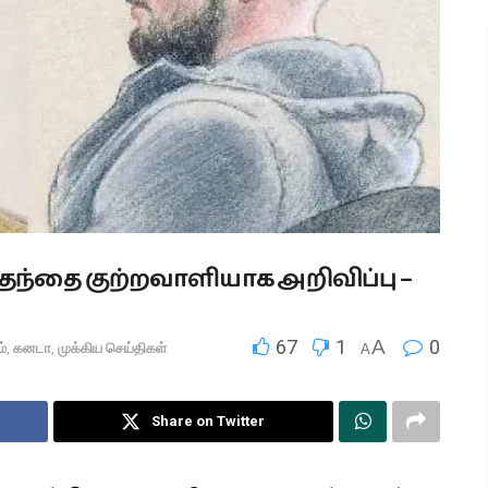
தந்தை குற்றவாளியாக அறிவிப்பு –
67
1
A
0
்
,
கனடா
,
முக்கிய செய்திகள்
A
Share on Twitter