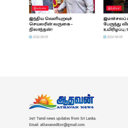
இலங்கை
இந்தியா
இந்திய வெளியுறவுச்
இமாச்சலப் 
செயலரின் வருகை –
பேருந்து விப
நிலாந்தன்!
உயிரிழப்பு ; 
2026-08-09
2026-08-08
24/7 Tamil news updates from Sri Lanka.
Email: athavaneditor@gmail.com