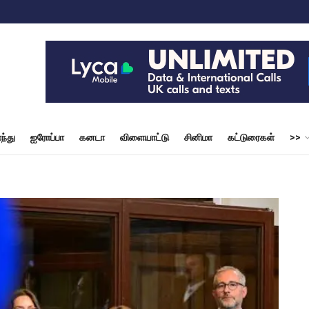
ந்து
ஐரோப்பா
கனடா
விளையாட்டு
சினிமா
கட்டுரைகள்
>>