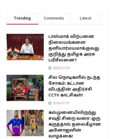
Trending
Comments
Latest
டாஸ்மாக் விற்பனை
நிலையங்களை
தனியார்மயமாக்குவது
குறித்து தமிழக அரசு
பரிசீலனை?
2026-07-29
சில நொடிகளில் நடந்த
சோகம்: கட்டான
விபத்தின் அதிர்ச்சி
CCTV காட்சிகள்!
2026-07-31
கல்முனையிலிருந்து
சவுதி சிறை வரை: ஒரு
கருத்தால் தலைகீழான
அனோஜனின்
வாழ்க்கை!