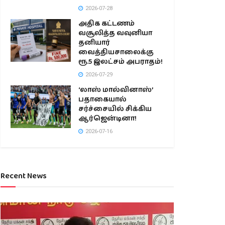
2026-07-28
அதிக கட்டணம்
வசூலித்த வவுனியா
தனியார்
வைத்தியசாலைக்கு
ரூ.5 இலட்சம் அபராதம்!
2026-07-29
‘லாஸ் மால்வினாஸ்’
பதாகையால்
சர்ச்சையில் சிக்கிய
ஆர்ஜென்டினா!
2026-07-16
Recent News